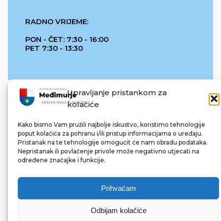
RADNO VRIJEME:
PON - ČET: 7:30 - 16:00
PET 7:30 - 13:30
Upravljanje pristankom za
kolačiće
Kako bismo Vam pružili najbolje iskustvo, koristimo tehnologije
poput kolačića za pohranu i/ili pristup informacijama o uređaju.
Pristanak na te tehnologije omogućit će nam obradu podataka.
REPUBLIKA HRVATSKA
Nepristanak ili povlačenje privole može negativno utjecati na
određene značajke i funkcije.
Prihvaćam
Odbijam kolačiće
© 2022 Međimurska županija. Sva prava pridržana.