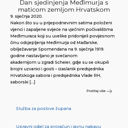
Dan sjedinjenja Međimurja s
maticom zemljom Hrvatskom
9. siječnja 2020.
Nakon što su u prijepodnevnim satima položeni
vijenci i zapaljene svijeće na vječnim počivalištima
Međimuraca koji su uvelike pridonijeli povijesnom
činu odcjepljenja Međimurja od Mađarske,
obilježavanje Spomendana na 9. siječnja 1919.
godine nastavljano je svečanom
akademijom u zgradi Scheier, gdje su se okupili
brojni uzvanici i gosti – izaslanik predsjednika
Hrvatskoga sabora i predsjednika Vlade RH,
saborski […]
Pročitaj više
Služba za poslove župana
Upravni odjel za proračun i javnu nabavu