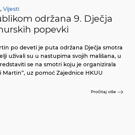
t
,
Vijesti
likom održana 9. Dječja
urskih popevki
rtin po deveti je puta održana Dječja smotra
i uživali su u nastupima svojih mališana, u
predstaviti se na smotri koju je organizirala
i Martin“, uz pomoć Zajednice HKUU
Pročitaj više