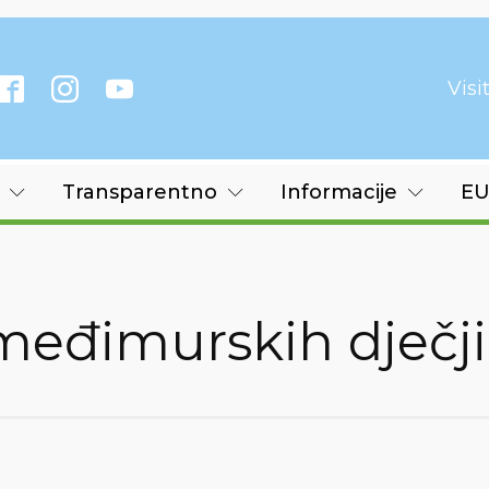
Vis
Transparentno
Informacije
EU
međimurskih dječj