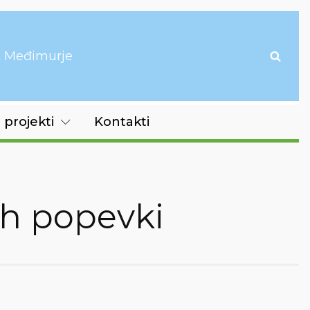
it Međimurje
 projekti
Kontakti
ih popevki