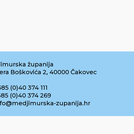
imurska županija
era Boškovića 2, 40000 Čakovec
385 (0)40 374 111
385 (0)40 374 269
info@medjimurska-zupanija.hr