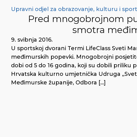
Upravni odjel za obrazovanje, kulturu i spor
Pred mnogobrojnom pub
smotra međim
9. svibnja 2016.
U sportskoj dvorani Termi LifeClass Sveti Ma
međimurskih popevki. Mnogobrojni posjetitelj
dobi od 5 do 16 godina, koji su dobili priliku 
Hrvatska kulturno umjetnička Udruga „Svet
Međimurske županije, Odbora […]