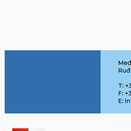
Međ
Ruđ
T: +
F: +
E: 