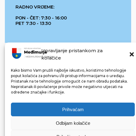
RADNO VRIJEME:
PON - ČET: 7:30 - 16:00
PET 7:30 - 13:30
Upravljanje pristankom za
kolačiće
Kako bismo Vam pružili najbolje iskustvo, koristimo tehnologije
poput kolačića za pohranu i/ili pristup informacijama o uređaju.
Pristanak na te tehnologije omogućit će nam obradu podataka.
REPUBLIKA HRVATSKA
Nepristanak ili povlačenje privole može negativno utjecati na
određene značajke i funkcije.
Prihvaćam
Odbijam kolačiće
© 2022 Međimurska županija. Sva prava pridržana.
Made with ❤ by bg & 3na3.