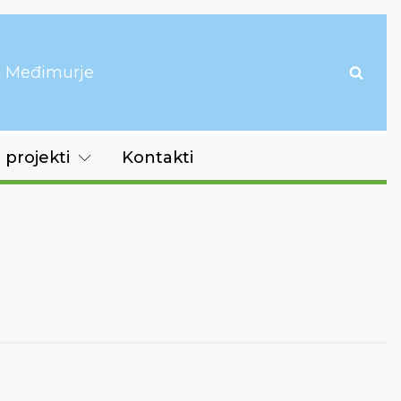
it Međimurje
 projekti
Kontakti