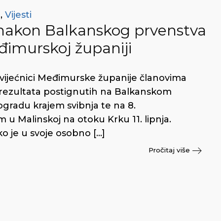
t
,
Vijesti
a nakon Balkanskog prvenstva
đimurskoj županiji
j vijećnici Međimurske županije članovima
 rezultata postignutih na Balkanskom
gradu krajem svibnja te na 8.
 Malinskoj na otoku Krku 11. lipnja.
o je u svoje osobno […]
Pročitaj više