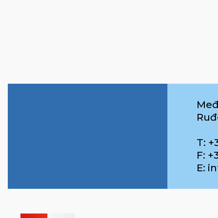
Međ
Ruđ
T: +
F: +
E: 