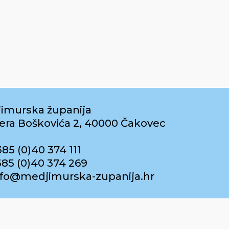
imurska županija
era Boškovića 2, 40000 Čakovec
385 (0)40 374 111
385 (0)40 374 269
info@medjimurska-zupanija.hr