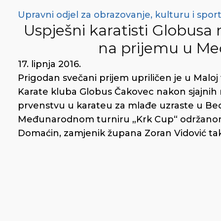
Upravni odjel za obrazovanje, kulturu i spor
Uspješni karatisti Globus
na prijemu u Me
17. lipnja 2016.
Prigodan svečani prijem upriličen je u Malo
Karate kluba Globus Čakovec nakon sjajnih
prvenstvu u karateu za mlađe uzraste u Beo
Međunarodnom turniru „Krk Cup“ održanom u
Domaćin, zamjenik župana Zoran Vidović tak