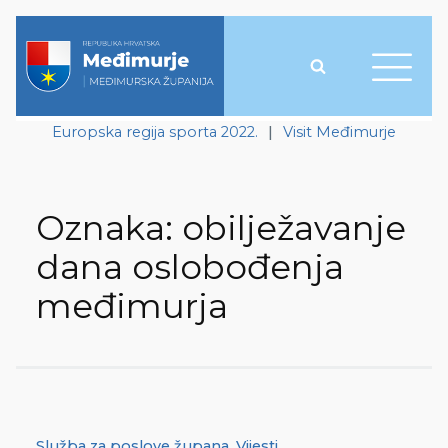
Europska regija sporta 2022.
|
Visit Međimurje
Oznaka:
obilježavanje
dana oslobođenja
međimurja
Služba za poslove župana
,
Vijesti