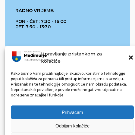
RADNO VRIJEME:
PON - ČET: 7:30 - 16:00
PET 7:30 - 13:30
Upravljanje pristankom za
kolačiće
Kako bismo Vam pružili najbolje iskustvo, koristimo tehnologije
poput kolačića za pohranu i/ili pristup informacijama o uređaju.
Pristanak na te tehnologije omogućit će nam obradu podataka.
REPUBLIKA HRVATSKA
Nepristanak ili povlačenje privole može negativno utjecati na
određene značajke i funkcije.
Prihvaćam
Odbijam kolačiće
© 2022 Međimurska županija. Sva prava pridržana.
Made with ❤ by bg & 3na3.