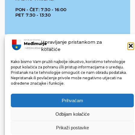
PON - ČET: 7:30 - 16:00
PET 7:30 - 13:30
Upravljanje pristankom za
kolačiće
Kako bismo Vam pružili najbolje iskustvo, koristimo tehnologije
poput kolačića za pohranu i/ili pristup informacijama o uređaju.
Pristanak na te tehnologije omogućit će nam obradu podataka.
REPUBLIKA HRVATSKA
Nepristanak ili povlačenje privole može negativno utjecati na
određene značajke i funkcije.
Prihvaćam
Odbijam kolačiće
© 2022 Međimurska županija. Sva prava pridržana.
Made with ❤ by bg & 3na3.
Prikaži postavke