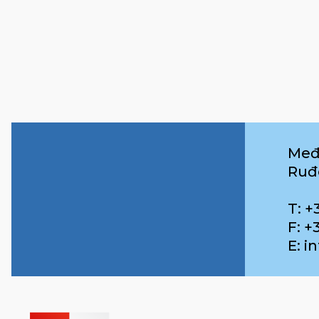
Međ
Ruđ
T: +
F: +
E: 