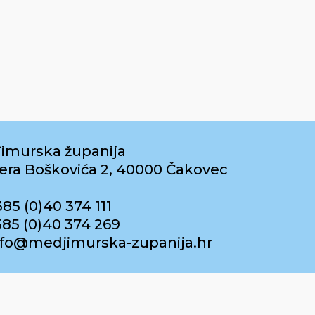
imurska županija
era Boškovića 2, 40000 Čakovec
385 (0)40 374 111
385 (0)40 374 269
info@medjimurska-zupanija.hr