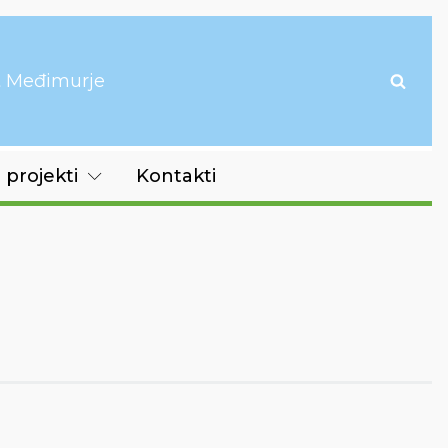
it Međimurje
 projekti
Kontakti