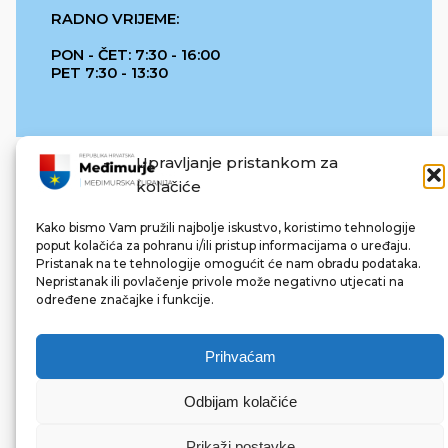
RADNO VRIJEME:
PON - ČET: 7:30 - 16:00
PET 7:30 - 13:30
Upravljanje pristankom za
kolačiće
Kako bismo Vam pružili najbolje iskustvo, koristimo tehnologije
poput kolačića za pohranu i/ili pristup informacijama o uređaju.
Pristanak na te tehnologije omogućit će nam obradu podataka.
REPUBLIKA HRVATSKA
Nepristanak ili povlačenje privole može negativno utjecati na
određene značajke i funkcije.
Prihvaćam
Odbijam kolačiće
© 2022 Međimurska županija. Sva prava pridržana.
Made with ❤ by bg & 3na3.
Prikaži postavke