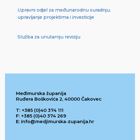
Upravni odjel za međunarodnu suradnju,
upravljanje projektima i investicije
Služba za unutarnju reviziju
Međimurska županija
Ruđera Boškovića 2, 40000 Čakovec
T: +385 (0)40 374 111
F: +385 (0)40 374 269
E: info@medjimurska-zupanija.hr