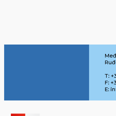
Međ
Ruđ
T: +
F: +
E: 