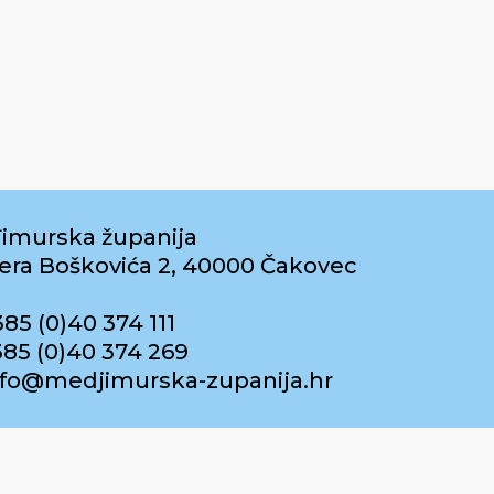
imurska županija
era Boškovića 2, 40000 Čakovec
385 (0)40 374 111
385 (0)40 374 269
info@medjimurska-zupanija.hr