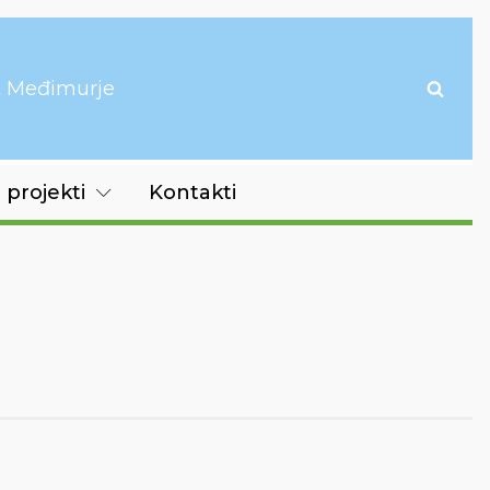
it Međimurje
 projekti
Kontakti