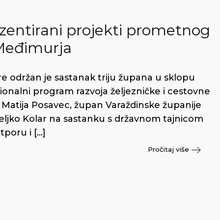
zentirani projekti prometnog
 Međimurja
re održan je sastanak triju župana u sklopu
onalni program razvoja željezničke i cestovne
Matija Posavec, župan Varaždinske županije
Željko Kolar na sastanku s državnom tajnicom
poru i […]
Pročitaj više