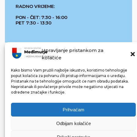
RADNO VRIJEME:
PON - ČET: 7:30 - 16:00
PET 7:30 - 13:30
Upravljanje pristankom za
kolačiće
Kako bismo Vam pružili najbolje iskustvo, koristimo tehnologije
poput kolačića za pohranu i/ili pristup informacijama o uređaju.
Pristanak na te tehnologije omogućit će nam obradu podataka.
REPUBLIKA HRVATSKA
Nepristanak ili povlačenje privole može negativno utjecati na
određene značajke i funkcije.
Prihvaćam
Odbijam kolačiće
© 2022 Međimurska županija. Sva prava pridržana.
Made with ❤ by bg & 3na3.