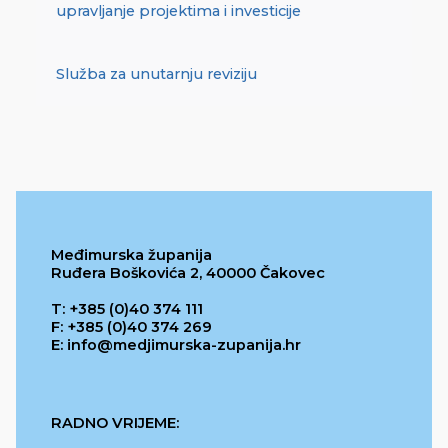
upravljanje projektima i investicije
Služba za unutarnju reviziju
Međimurska županija
Ruđera Boškovića 2, 40000 Čakovec
T: +385 (0)40 374 111
F: +385 (0)40 374 269
E: info@medjimurska-zupanija.hr
RADNO VRIJEME: