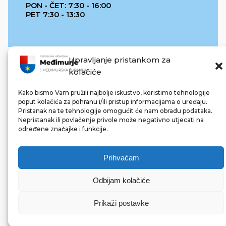
PON - ČET: 7:30 - 16:00
PET 7:30 - 13:30
Upravljanje pristankom za
kolačiće
Kako bismo Vam pružili najbolje iskustvo, koristimo tehnologije
poput kolačića za pohranu i/ili pristup informacijama o uređaju.
Pristanak na te tehnologije omogućit će nam obradu podataka.
REPUBLIKA HRVATSKA
Nepristanak ili povlačenje privole može negativno utjecati na
određene značajke i funkcije.
Prihvaćam
Odbijam kolačiće
© 2022 Međimurska županija. Sva prava pridržana.
Made with ❤ by bg & 3na3.
Prikaži postavke