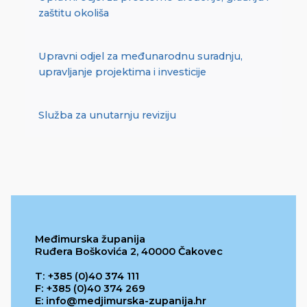
zaštitu okoliša
Upravni odjel za međunarodnu suradnju,
upravljanje projektima i investicije
Služba za unutarnju reviziju
Međimurska županija
Ruđera Boškovića 2, 40000 Čakovec
T: +385 (0)40 374 111
F: +385 (0)40 374 269
E: info@medjimurska-zupanija.hr