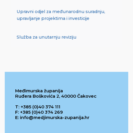
Upravni odjel za međunarodnu suradnju,
upravljanje projektima i investicije
Služba za unutarnju reviziju
Međimurska županija
Ruđera Boškovića 2, 40000 Čakovec
T: +385 (0)40 374 111
F: +385 (0)40 374 269
E: info@medjimurska-zupanija.hr