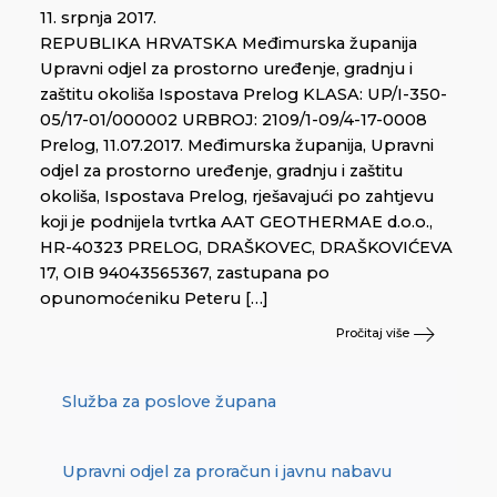
11. srpnja 2017.
REPUBLIKA HRVATSKA Međimurska županija
Upravni odjel za prostorno uređenje, gradnju i
zaštitu okoliša Ispostava Prelog KLASA: UP/I-350-
05/17-01/000002 URBROJ: 2109/1-09/4-17-0008
Prelog, 11.07.2017. Međimurska županija, Upravni
odjel za prostorno uređenje, gradnju i zaštitu
okoliša, Ispostava Prelog, rješavajući po zahtjevu
koji je podnijela tvrtka AAT GEOTHERMAE d.o.o.,
HR-40323 PRELOG, DRAŠKOVEC, DRAŠKOVIĆEVA
17, OIB 94043565367, zastupana po
opunomoćeniku Peteru […]
Pročitaj više
Služba za poslove župana
Upravni odjel za proračun i javnu nabavu