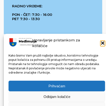
RADNO VRIJEME:
PON - ČET: 7:30 - 16:00
PET 7:30 - 13:30
Upravljanje pristankom za
kolačiće
Kako bismo Vam pružili najbolje iskustvo, koristimo tehnologije
poput kolačića za pohranu i/ili pristup informacijama o uređaju.
Pristanak na te tehnologije omogućit će nam obradu podataka.
REPUBLIKA HRVATSKA
Nepristanak ili povlačenje privole može negativno utjecati na
određene značajke i funkcije.
Prihvaćam
Odbijam kolačiće
© 2022 Međimurska županija. Sva prava pridržana.
Made with ❤ by bg & 3na3.