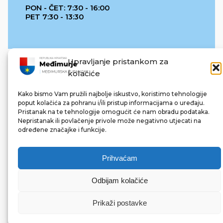
PON - ČET: 7:30 - 16:00
PET 7:30 - 13:30
Upravljanje pristankom za
kolačiće
Kako bismo Vam pružili najbolje iskustvo, koristimo tehnologije
poput kolačića za pohranu i/ili pristup informacijama o uređaju.
Pristanak na te tehnologije omogućit će nam obradu podataka.
REPUBLIKA HRVATSKA
Nepristanak ili povlačenje privole može negativno utjecati na
određene značajke i funkcije.
Prihvaćam
Odbijam kolačiće
© 2022 Međimurska županija. Sva prava pridržana.
Made with ❤ by bg & 3na3.
Prikaži postavke