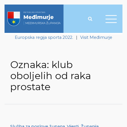
Europska regija sporta 2022.
|
Visit Međimurje
Oznaka:
klub
oboljelih od raka
prostate
Služba za poslove župana
,
Vijesti
,
Županija