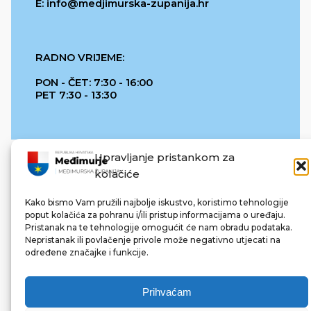
E: info@medjimurska-zupanija.hr
RADNO VRIJEME:
PON - ČET: 7:30 - 16:00
PET 7:30 - 13:30
Upravljanje pristankom za
kolačiće
Kako bismo Vam pružili najbolje iskustvo, koristimo tehnologije
poput kolačića za pohranu i/ili pristup informacijama o uređaju.
Pristanak na te tehnologije omogućit će nam obradu podataka.
REPUBLIKA HRVATSKA
Nepristanak ili povlačenje privole može negativno utjecati na
određene značajke i funkcije.
Prihvaćam