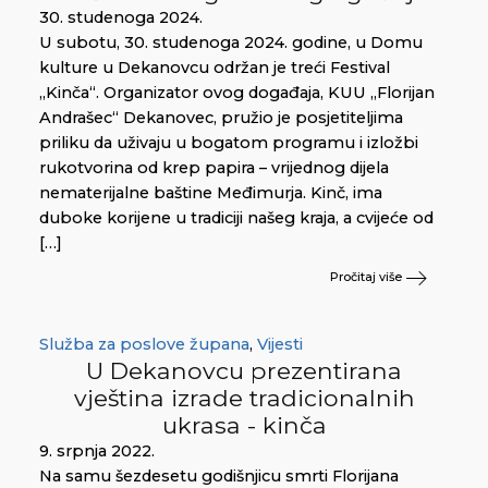
30. studenoga 2024.
U subotu, 30. studenoga 2024. godine, u Domu
kulture u Dekanovcu održan je treći Festival
„Kinča“. Organizator ovog događaja, KUU „Florijan
Andrašec“ Dekanovec, pružio je posjetiteljima
priliku da uživaju u bogatom programu i izložbi
rukotvorina od krep papira – vrijednog dijela
nematerijalne baštine Međimurja. Kinč, ima
duboke korijene u tradiciji našeg kraja, a cvijeće od
[…]
Pročitaj više
Služba za poslove župana
,
Vijesti
U Dekanovcu prezentirana
vještina izrade tradicionalnih
ukrasa - kinča
9. srpnja 2022.
Na samu šezdesetu godišnjicu smrti Florijana