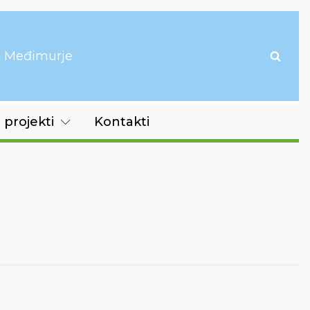
it Međimurje
 projekti
Kontakti