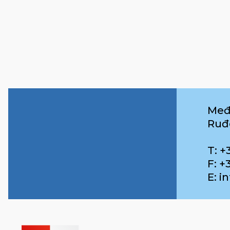
Međ
Ruđ
T: +
F: +
E: 