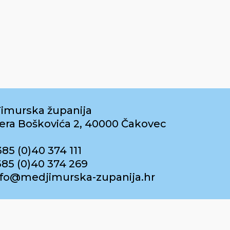
imurska županija
era Boškovića 2, 40000 Čakovec
385 (0)40 374 111
385 (0)40 374 269
info@medjimurska-zupanija.hr