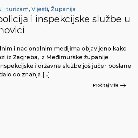
 i turizam
,
Vijesti
,
Županija
licija i inspekcijske službe u
hovici
okalnim i nacionalnim medijima objavljeno kako
vozi iz Zagreba, iz Međimurske županije
 inspekcijske i državne službe još jučer poslane
 dalo do znanja […]
Pročitaj više