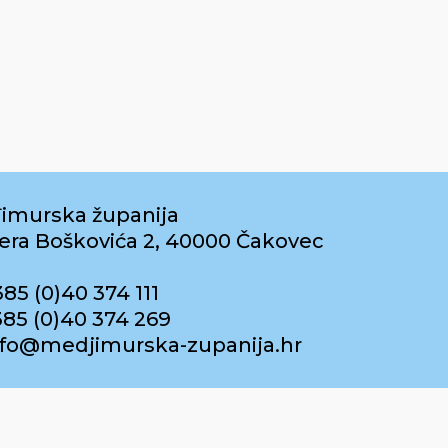
imurska županija
era Boškovića 2, 40000 Čakovec
385 (0)40 374 111
385 (0)40 374 269
info@medjimurska-zupanija.hr