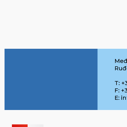
Međ
Ruđ
T: +
F: +
E: 