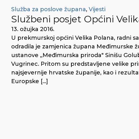
Služba za poslove župana
,
Vijesti
Službeni posjet Općini Velik
13. ožujka 2016.
U prekmurskoj općini Velika Polana, radni s
odradila je zamjenica župana Međimurske ž
ustanove „Međimurska priroda" Sinišu Golu
Vugrinec. Pritom su predstavljene velike pri
najsjevernije hrvatske županije, kao i rezulta
Europske […]