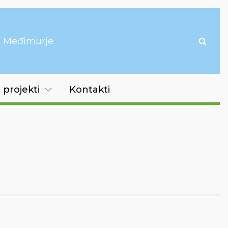
it Međimurje
 projekti
Kontakti