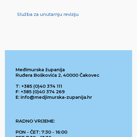
Služba za unutarnju reviziju
Međimurska županija
Ruđera Boškovića 2, 40000 Čakovec
T: +385 (0)40 374 111
F: +385 (0)40 374 269
E: info@medjimurska-zupanija.hr
RADNO VRIJEME:
PON - ČET: 7:30 - 16:00