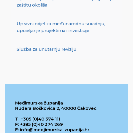
zaštitu okoliša
Upravni odjel za međunarodnu suradnju,
upravljanje projektima i investicije
Služba za unutarnju reviziju
Međimurska županija
Ruđera Boškovića 2, 40000 Čakovec
T: +385 (0)40 374 111
F: +385 (0)40 374 269
E: info@medjimurska-zupanija.hr