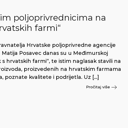
lnim poljoprivrednicima na
rvatskih farmi“
. ravnatelja Hrvatske poljoprivredne agencije
 Matija Posavec danas su u Međimurskoj
k s hrvatskih farmi“, te istim naglasak stavili na
proizvoda, proizvedenih na hrvatskim farmama
 poznate kvalitete i podrijetla. Uz […]
Pročitaj više