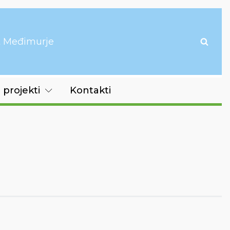
it Međimurje
 projekti
Kontakti