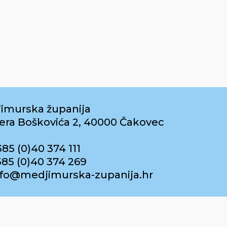
imurska županija
era Boškovića 2, 40000 Čakovec
385 (0)40 374 111
385 (0)40 374 269
info@medjimurska-zupanija.hr