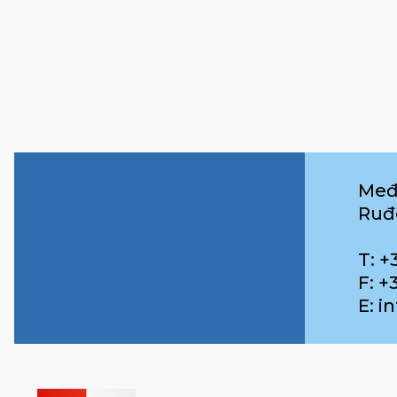
Međ
Ruđ
T: +
F: +
E: 