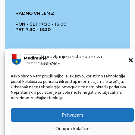
RADNO VRIJEME:
PON - ČET: 7:30 - 16:00
PET 7:30 - 13:30
Upravljanje pristankom za
kolačiće
Kako bismo Vam pružili najbolje iskustvo, koristimo tehnologije
poput kolačića za pohranu i/ili pristup informacijama o uređaju.
Pristanak na te tehnologije omogućit će nam obradu podataka.
REPUBLIKA HRVATSKA
Nepristanak ili povlačenje privole može negativno utjecati na
određene značajke i funkcije.
Prihvaćam
Odbijam kolačiće
© 2022 Međimurska županija. Sva prava pridržana.