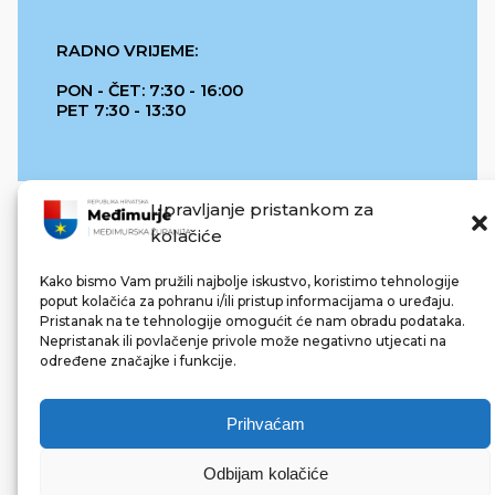
RADNO VRIJEME:
PON - ČET: 7:30 - 16:00
PET 7:30 - 13:30
Upravljanje pristankom za
kolačiće
Kako bismo Vam pružili najbolje iskustvo, koristimo tehnologije
poput kolačića za pohranu i/ili pristup informacijama o uređaju.
Pristanak na te tehnologije omogućit će nam obradu podataka.
REPUBLIKA HRVATSKA
Nepristanak ili povlačenje privole može negativno utjecati na
određene značajke i funkcije.
Prihvaćam
Odbijam kolačiće
© 2022 Međimurska županija. Sva prava pridržana.