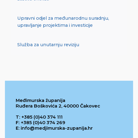
Upravni odjel za međunarodnu suradnju,
upravljanje projektima i investicije
Služba za unutarnju reviziju
Međimurska županija
Ruđera Boškovića 2, 40000 Čakovec
T: +385 (0)40 374 111
F: +385 (0)40 374 269
E: info@medjimurska-zupanija.hr