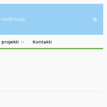
it Međimurje
 projekti
Kontakti