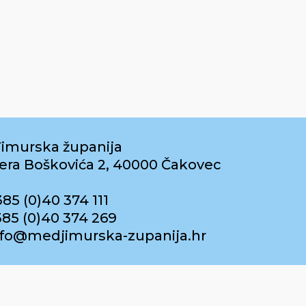
imurska županija
era Boškovića 2, 40000 Čakovec
385 (0)40 374 111
385 (0)40 374 269
info@medjimurska-zupanija.hr