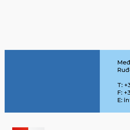
Međ
Ruđ
T: +
F: +
E: 