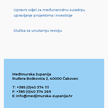
Upravni odjel za međunarodnu suradnju,
upravljanje projektima i investicije
Služba za unutarnju reviziju
Međimurska županija
Ruđera Boškovića 2, 40000 Čakovec
T: +385 (0)40 374 111
F: +385 (0)40 374 269
E: info@medjimurska-zupanija.hr