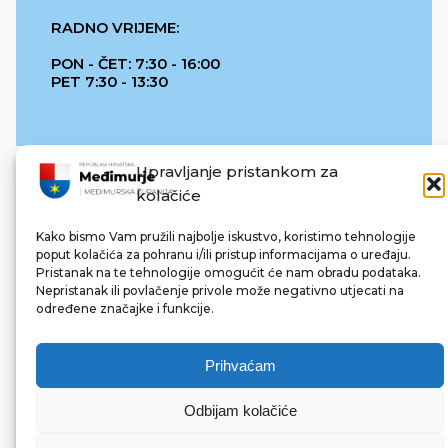
RADNO VRIJEME:
PON - ČET: 7:30 - 16:00
PET 7:30 - 13:30
Upravljanje pristankom za
kolačiće
Kako bismo Vam pružili najbolje iskustvo, koristimo tehnologije
poput kolačića za pohranu i/ili pristup informacijama o uređaju.
Pristanak na te tehnologije omogućit će nam obradu podataka.
REPUBLIKA HRVATSKA
Nepristanak ili povlačenje privole može negativno utjecati na
određene značajke i funkcije.
Prihvaćam
Odbijam kolačiće
© 2022 Međimurska županija. Sva prava pridržana.
Made with ❤ by bg & 3na3.