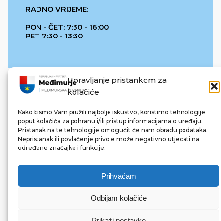
RADNO VRIJEME:
PON - ČET: 7:30 - 16:00
PET 7:30 - 13:30
Upravljanje pristankom za
kolačiće
Kako bismo Vam pružili najbolje iskustvo, koristimo tehnologije
poput kolačića za pohranu i/ili pristup informacijama o uređaju.
Pristanak na te tehnologije omogućit će nam obradu podataka.
REPUBLIKA HRVATSKA
Nepristanak ili povlačenje privole može negativno utjecati na
određene značajke i funkcije.
Prihvaćam
Odbijam kolačiće
© 2022 Međimurska županija. Sva prava pridržana.
Made with ❤ by bg & 3na3.
Prikaži postavke