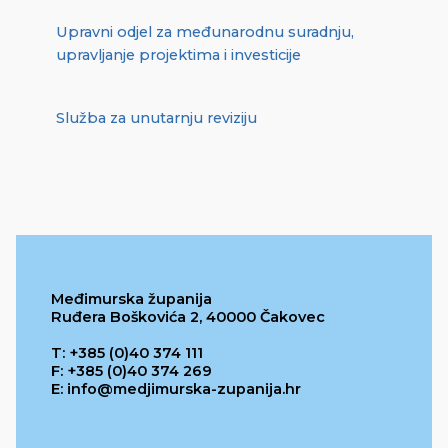
Upravni odjel za međunarodnu suradnju,
upravljanje projektima i investicije
Služba za unutarnju reviziju
Međimurska županija
Ruđera Boškovića 2, 40000 Čakovec
T: +385 (0)40 374 111
F: +385 (0)40 374 269
E: info@medjimurska-zupanija.hr