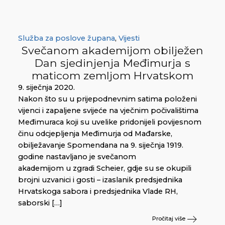
Služba za poslove župana
,
Vijesti
Svečanom akademijom obilježen
Dan sjedinjenja Međimurja s
maticom zemljom Hrvatskom
9. siječnja 2020.
Nakon što su u prijepodnevnim satima položeni
vijenci i zapaljene svijeće na vječnim počivalištima
Međimuraca koji su uvelike pridonijeli povijesnom
činu odcjepljenja Međimurja od Mađarske,
obilježavanje Spomendana na 9. siječnja 1919.
godine nastavljano je svečanom
akademijom u zgradi Scheier, gdje su se okupili
brojni uzvanici i gosti – izaslanik predsjednika
Hrvatskoga sabora i predsjednika Vlade RH,
saborski […]
Pročitaj više