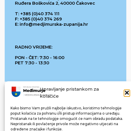
Ruđera Boškovića 2, 40000 Čakovec
T: +385 (0)40 374 111
F: +385 (0)40 374 269
E: info@medjimurska-zupanija.hr
RADNO VRIJEME:
PON - ČET: 7:30 - 16:00
PET 7:30 - 13:30
Upravljanje pristankom za
kolačiće
Kako bismo Vam pružili najbolje iskustvo, koristimo tehnologije
poput kolačića za pohranu i/ili pristup informacijama o uređaju.
Pristanak na te tehnologije omogućit će nam obradu podataka.
REPUBLIKA HRVATSKA
Nepristanak ili povlačenje privole može negativno utjecati na
određene značajke i funkcije.