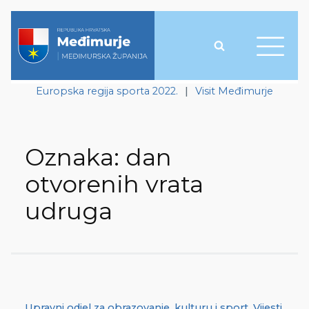
Europska regija sporta 2022.
|
Visit Međimurje
Oznaka:
dan
otvorenih vrata
udruga
Upravni odjel za obrazovanje, kulturu i sport
,
Vijesti