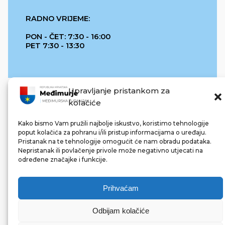
RADNO VRIJEME:
PON - ČET: 7:30 - 16:00
PET 7:30 - 13:30
Upravljanje pristankom za
kolačiće
Kako bismo Vam pružili najbolje iskustvo, koristimo tehnologije
poput kolačića za pohranu i/ili pristup informacijama o uređaju.
Pristanak na te tehnologije omogućit će nam obradu podataka.
REPUBLIKA HRVATSKA
Nepristanak ili povlačenje privole može negativno utjecati na
određene značajke i funkcije.
Prihvaćam
Odbijam kolačiće
© 2022 Međimurska županija. Sva prava pridržana.
Made with ❤ by bg & 3na3.