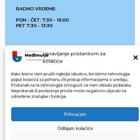
RADNO VRIJEME:
PON - ČET: 7:30 - 16:00
PET 7:30 - 13:30
Upravljanje pristankom za
kolačiće
Kako bismo Vam pružili najbolje iskustvo, koristimo tehnologije
poput kolačića za pohranu i/ili pristup informacijama o uređaju.
Pristanak na te tehnologije omogućit će nam obradu podataka.
REPUBLIKA HRVATSKA
Nepristanak ili povlačenje privole može negativno utjecati na
određene značajke i funkcije.
Prihvaćam
Odbijam kolačiće
© 2022 Međimurska županija. Sva prava pridržana.
Made with ❤ by bg & 3na3.