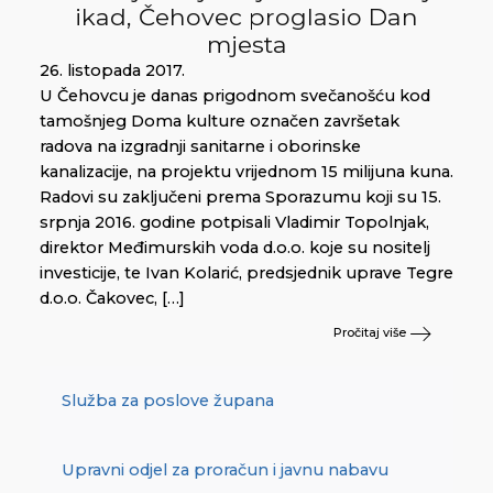
ikad, Čehovec proglasio Dan
mjesta
26. listopada 2017.
U Čehovcu je danas prigodnom svečanošću kod
tamošnjeg Doma kulture označen završetak
radova na izgradnji sanitarne i oborinske
kanalizacije, na projektu vrijednom 15 milijuna kuna.
Radovi su zaključeni prema Sporazumu koji su 15.
srpnja 2016. godine potpisali Vladimir Topolnjak,
direktor Međimurskih voda d.o.o. koje su nositelj
investicije, te Ivan Kolarić, predsjednik uprave Tegre
d.o.o. Čakovec, […]
Pročitaj više
Služba za poslove župana
Upravni odjel za proračun i javnu nabavu