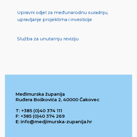
Upravni odjel za međunarodnu suradnju,
upravljanje projektima i investicije
Služba za unutarnju reviziju
Međimurska županija
Ruđera Boškovića 2, 40000 Čakovec
T: +385 (0)40 374 111
F: +385 (0)40 374 269
E: info@medjimurska-zupanija.hr