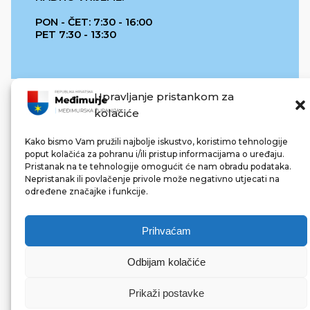
PON - ČET: 7:30 - 16:00
PET 7:30 - 13:30
Upravljanje pristankom za
kolačiće
Kako bismo Vam pružili najbolje iskustvo, koristimo tehnologije
poput kolačića za pohranu i/ili pristup informacijama o uređaju.
Pristanak na te tehnologije omogućit će nam obradu podataka.
REPUBLIKA HRVATSKA
Nepristanak ili povlačenje privole može negativno utjecati na
određene značajke i funkcije.
Prihvaćam
Odbijam kolačiće
© 2022 Međimurska županija. Sva prava pridržana.
Made with ❤ by bg & 3na3.
Prikaži postavke