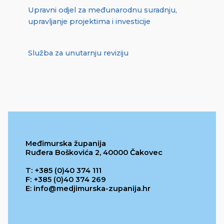
Upravni odjel za međunarodnu suradnju,
upravljanje projektima i investicije
Služba za unutarnju reviziju
Međimurska županija
Ruđera Boškovića 2, 40000 Čakovec
T: +385 (0)40 374 111
F: +385 (0)40 374 269
E: info@medjimurska-zupanija.hr