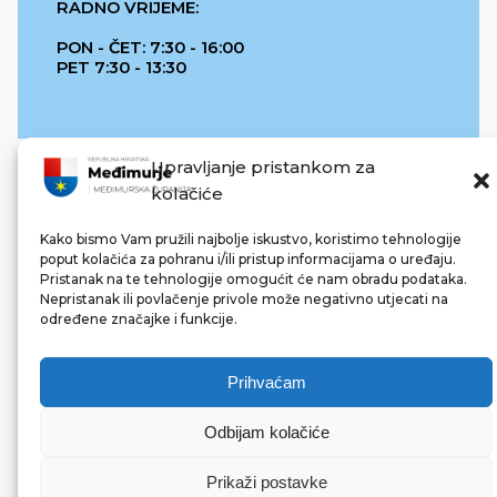
RADNO VRIJEME:
PON - ČET: 7:30 - 16:00
PET 7:30 - 13:30
Upravljanje pristankom za
kolačiće
Kako bismo Vam pružili najbolje iskustvo, koristimo tehnologije
poput kolačića za pohranu i/ili pristup informacijama o uređaju.
Pristanak na te tehnologije omogućit će nam obradu podataka.
REPUBLIKA HRVATSKA
Nepristanak ili povlačenje privole može negativno utjecati na
određene značajke i funkcije.
Prihvaćam
Odbijam kolačiće
© 2022 Međimurska županija. Sva prava pridržana.
Made with ❤ by bg & 3na3.
Prikaži postavke