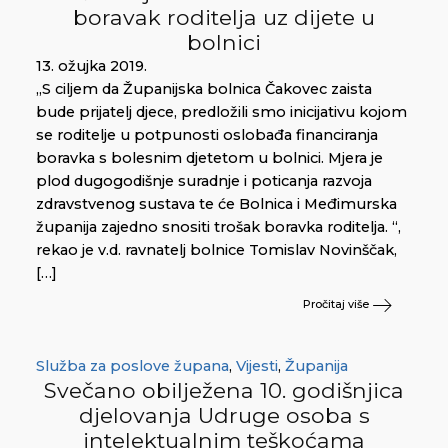
boravak roditelja uz dijete u
bolnici
13. ožujka 2019.
„S ciljem da Županijska bolnica Čakovec zaista
bude prijatelj djece, predložili smo inicijativu kojom
se roditelje u potpunosti oslobađa financiranja
boravka s bolesnim djetetom u bolnici. Mjera je
plod dugogodišnje suradnje i poticanja razvoja
zdravstvenog sustava te će Bolnica i Međimurska
županija zajedno snositi trošak boravka roditelja. “,
rekao je v.d. ravnatelj bolnice Tomislav Novinščak,
[…]
Pročitaj više
Služba za poslove župana
,
Vijesti
,
Županija
Svečano obilježena 10. godišnjica
djelovanja Udruge osoba s
intelektualnim teškoćama