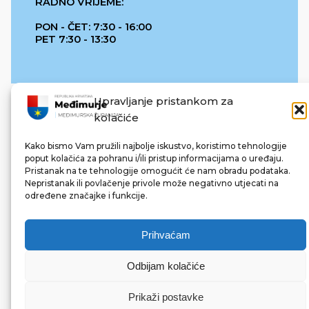
RADNO VRIJEME:
PON - ČET: 7:30 - 16:00
PET 7:30 - 13:30
Upravljanje pristankom za
kolačiće
Kako bismo Vam pružili najbolje iskustvo, koristimo tehnologije
poput kolačića za pohranu i/ili pristup informacijama o uređaju.
Pristanak na te tehnologije omogućit će nam obradu podataka.
REPUBLIKA HRVATSKA
Nepristanak ili povlačenje privole može negativno utjecati na
određene značajke i funkcije.
Prihvaćam
Odbijam kolačiće
© 2022 Međimurska županija. Sva prava pridržana.
Made with ❤ by bg & 3na3.
Prikaži postavke