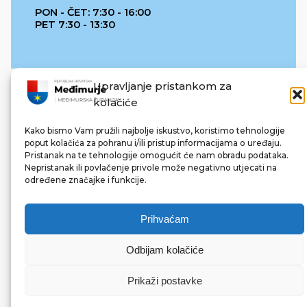
PON - ČET: 7:30 - 16:00
PET 7:30 - 13:30
Upravljanje pristankom za
kolačiće
Kako bismo Vam pružili najbolje iskustvo, koristimo tehnologije
poput kolačića za pohranu i/ili pristup informacijama o uređaju.
Pristanak na te tehnologije omogućit će nam obradu podataka.
REPUBLIKA HRVATSKA
Nepristanak ili povlačenje privole može negativno utjecati na
određene značajke i funkcije.
Prihvaćam
Odbijam kolačiće
© 2022 Međimurska županija. Sva prava pridržana.
Made with ❤ by bg & 3na3.
Prikaži postavke