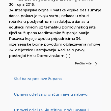
30. rujna 2015.
34. inženjerijska bojna Hrvatske vojske bez sumnje
danas pokazuje svoju svrhu, nekada u obuci
ročnika u poslijeratnom razdoblju, a danas u
edukaciji mladih uz tematiku Domovinskog rata,
riječi su župana Međimurske županije Matije
Posavca koje je uputio pripadnicima 34.
inženjerijske bojne povodom obilježavanja njihove
24. obljetnice ustrojavanja. Radi se o prvoj
postrojbi HV u Domovinskom […]
Pročitaj više
Služba za poslove župana
Upravni odjel za proračun i javnu nabavu
Upravni odjel za Skupštinu, opću upravu i