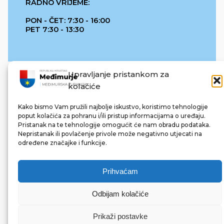
RADNO VRIJEME:
PON - ČET: 7:30 - 16:00
PET 7:30 - 13:30
Upravljanje pristankom za
kolačiće
Kako bismo Vam pružili najbolje iskustvo, koristimo tehnologije
poput kolačića za pohranu i/ili pristup informacijama o uređaju.
Pristanak na te tehnologije omogućit će nam obradu podataka.
REPUBLIKA HRVATSKA
Nepristanak ili povlačenje privole može negativno utjecati na
određene značajke i funkcije.
Prihvaćam
Odbijam kolačiće
© 2022 Međimurska županija. Sva prava pridržana.
Made with ❤ by bg & 3na3.
Prikaži postavke