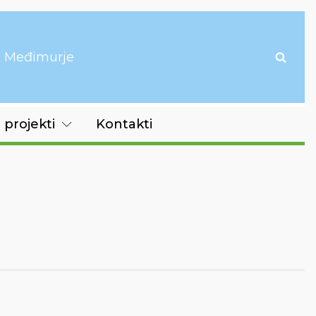
it Međimurje
 projekti
Kontakti