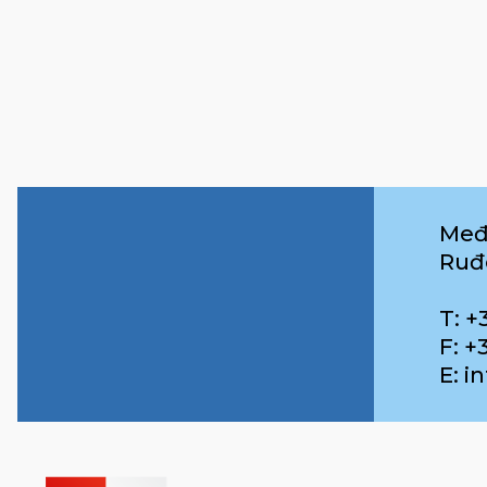
Međ
Ruđ
T: +
F: +
E: 