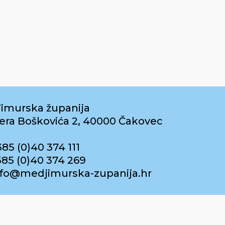
imurska županija
era Boškovića 2, 40000 Čakovec
385 (0)40 374 111
385 (0)40 374 269
info@medjimurska-zupanija.hr