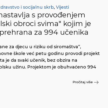
dravstvo i socijalnu skrb
,
Vijesti
nastavlja s provođenjem
ski obroci svima" kojim je
prehrana za 994 učenika
ne za djecu u riziku od siromaštva“,
novne škole već petu godinu provodi projekt
ta je da svaki učenik, bez obzira na
 školsku užinu. Projektom je obuhvaćeno 994
Pročitaj više