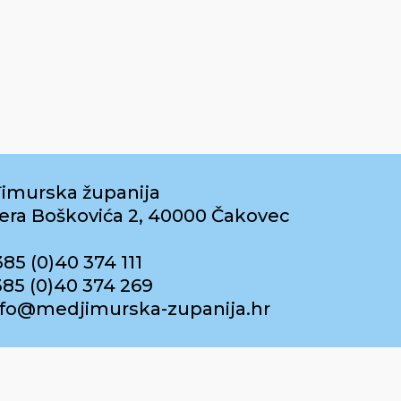
imurska županija
era Boškovića 2, 40000 Čakovec
385 (0)40 374 111
385 (0)40 374 269
info@medjimurska-zupanija.hr