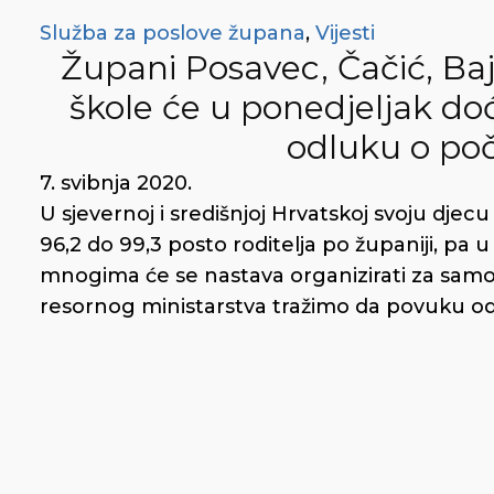
Služba za poslove župana
,
Vijesti
Župani Posavec, Čačić, Bajs
škole će u ponedjeljak do
odluku o po
7. svibnja 2020.
U sjevernoj i središnjoj Hrvatskoj svoju dje
96,2 do 99,3 posto roditelja po županiji, pa u
mnogima će se nastava organizirati za samo
resornog ministarstva tražimo da povuku od