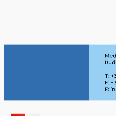
Međ
Ruđ
T: +
F: +
E: 