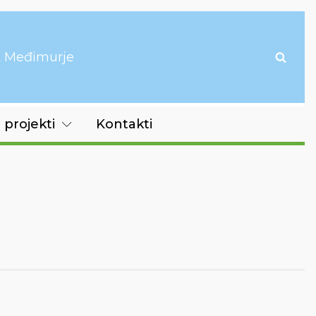
it Međimurje
 projekti
Kontakti