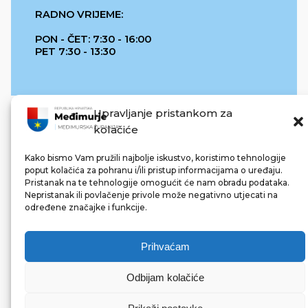
RADNO VRIJEME:
PON - ČET: 7:30 - 16:00
PET 7:30 - 13:30
Upravljanje pristankom za
kolačiće
Kako bismo Vam pružili najbolje iskustvo, koristimo tehnologije
poput kolačića za pohranu i/ili pristup informacijama o uređaju.
Pristanak na te tehnologije omogućit će nam obradu podataka.
REPUBLIKA HRVATSKA
Nepristanak ili povlačenje privole može negativno utjecati na
određene značajke i funkcije.
Prihvaćam
Odbijam kolačiće
© 2022 Međimurska županija. Sva prava pridržana.
Made with ❤ by bg & 3na3.