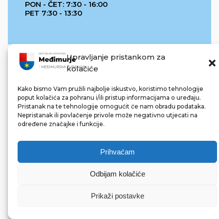
PON - ČET: 7:30 - 16:00
PET 7:30 - 13:30
Upravljanje pristankom za
kolačiće
Kako bismo Vam pružili najbolje iskustvo, koristimo tehnologije
poput kolačića za pohranu i/ili pristup informacijama o uređaju.
Pristanak na te tehnologije omogućit će nam obradu podataka.
REPUBLIKA HRVATSKA
Nepristanak ili povlačenje privole može negativno utjecati na
određene značajke i funkcije.
Prihvaćam
Odbijam kolačiće
© 2022 Međimurska županija. Sva prava pridržana.
Made with ❤ by bg & 3na3.
Prikaži postavke