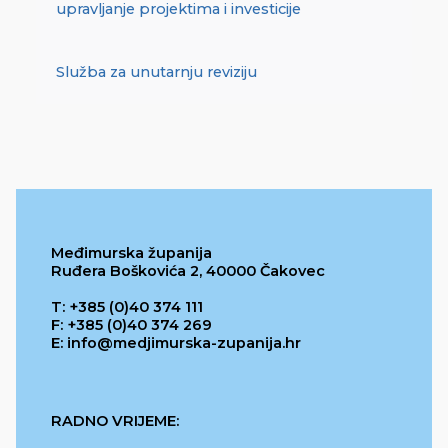
upravljanje projektima i investicije
Služba za unutarnju reviziju
Međimurska županija
Ruđera Boškovića 2, 40000 Čakovec
T: +385 (0)40 374 111
F: +385 (0)40 374 269
E: info@medjimurska-zupanija.hr
RADNO VRIJEME: