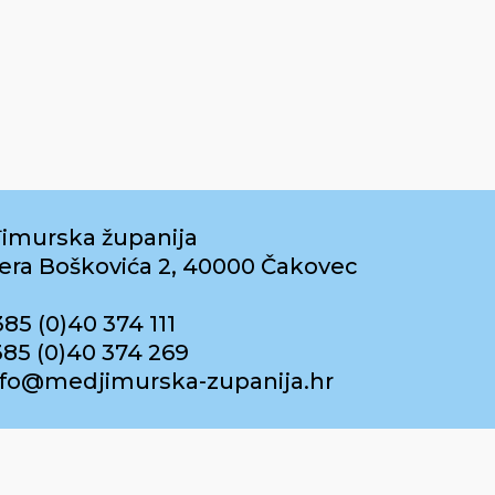
imurska županija
era Boškovića 2, 40000 Čakovec
385 (0)40 374 111
385 (0)40 374 269
info@medjimurska-zupanija.hr