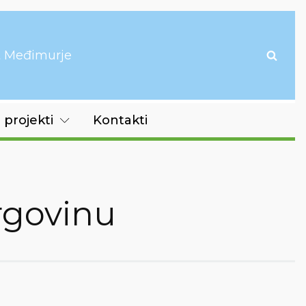
it Međimurje
 projekti
Kontakti
trgovinu