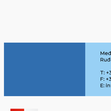
Međ
Ruđ
T: +
F: +
E: 