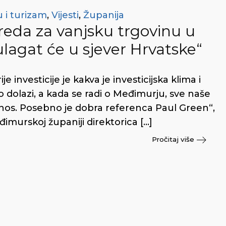
 i turizam
,
Vijesti
,
Županija
ureda za vanjsku trgovinu u
lagat će u sjever Hrvatske“
 investicije je kakva je investicijska klima i
o dolazi, a kada se radi o Međimurju, sve naše
odnos. Posebno je dobra referenca Paul Green“,
imurskoj županiji direktorica […]
Pročitaj više