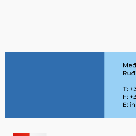
Međ
Ruđ
T: +
F: +
E: 