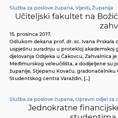
Služba za poslove župana
,
Vijesti
,
Županija
Učiteljski fakultet na Bo
zahv
15. prosinca 2017.
Odlukom dekana prof. dr. sc. Ivana Prskala 
uspješnu suradnju u protekloj akademskoj g
djelovanja Odsjeka u Čakovcu, Zahvalnica j
Međimurskog veleučilišta, a dodijeljene su 
županije, Stjepanu Kovaču, gradonačelniku Č
Studentskog centra Varaždin, […]
Služba za poslove župana
,
Upravni odjel za 
Jednokratne financij
studentima 