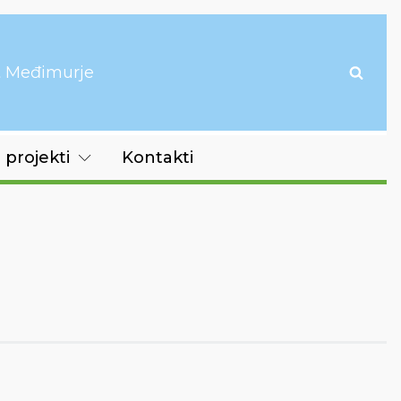
it Međimurje
 projekti
Kontakti