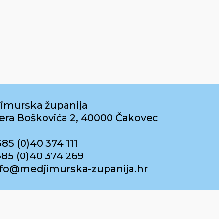
imurska županija
era Boškovića 2, 40000 Čakovec
385 (0)40 374 111
385 (0)40 374 269
info@medjimurska-zupanija.hr