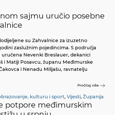
žićnom sajmu uručio posebne
alnice
dodijeljene su Zahvalnice za izuzetno
odini zaslužnim pojedincima. S područja
e uručena Nevenki Breslauer, dekanici
još i Matiji Posavcu, županu Međimurske
akovca i Nenadu Milijašu, ravnatelju
Pročitaj više
obrazovanje, kulturu i sport
,
Vijesti
,
Županija
ske potpore međimurskim
stižu u srpnju