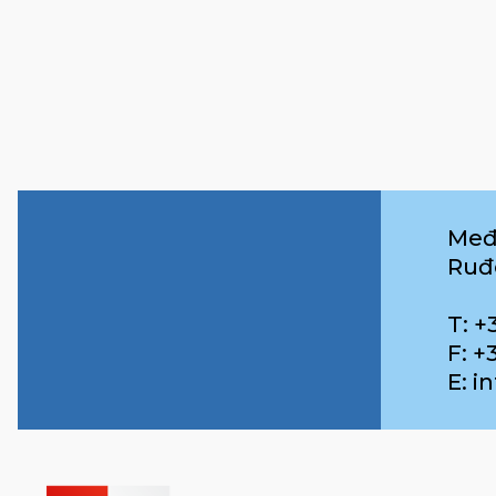
Međ
Ruđ
T: +
F: +
E: 