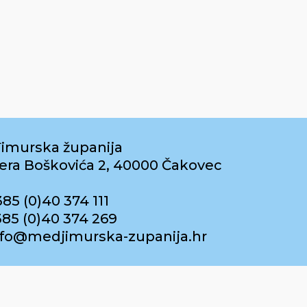
imurska županija
era Boškovića 2, 40000 Čakovec
385 (0)40 374 111
385 (0)40 374 269
info@medjimurska-zupanija.hr