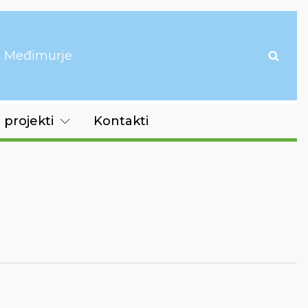
it Međimurje
 projekti
Kontakti