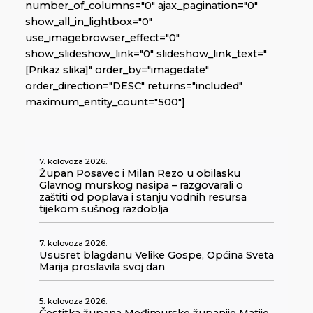
number_of_columns="0" ajax_pagination="0"
show_all_in_lightbox="0"
use_imagebrowser_effect="0"
show_slideshow_link="0" slideshow_link_text="
[Prikaz slika]" order_by="imagedate"
order_direction="DESC" returns="included"
maximum_entity_count="500"]
7. kolovoza 2026.
Župan Posavec i Milan Rezo u obilasku
Glavnog murskog nasipa – razgovarali o
zaštiti od poplava i stanju vodnih resursa
tijekom sušnog razdoblja
7. kolovoza 2026.
Ususret blagdanu Velike Gospe, Općina Sveta
Marija proslavila svoj dan
5. kolovoza 2026.