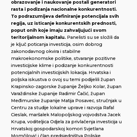
obrazovanje i naukovanje postali generatori
rasta i podizanja nacionalne konkurentnosti.
To podrazumijeva definiranje potencijala svih
regija, uz isticanje konkurentskih prednosti,
poput onih koje imaju zahvaljujući svom
teritorijalnom kapitalu.
Panelisti su se složili da
je ključ poticanja investicija, osim dobrog
zakonodavnog okvira i stabilne
makroekonomske politike, stvaranje pozitivne
investicijske klime i podizanje konkurentnosti
potencijalnih investicijskih lokacija. Hrvatska i
poljska iskustva o ovoj su temi podijelili župan
Krapinsko-zagorske županije Željko Kolar, župan
Varaždinske županije Radimir Čačić, župan
Međimurske županije Matija Posavec, stručnjak u
Centru za studije lokalne uprave i razvoja Rafal
Cieslak, maršalek Malopoljskog vojvodstva Jacek
Krupa, voditeljica Odjela za privlačenja investicija u
Hrvatskoj gospodarskoj komori Svjetlana
Momčilović i član predsjedništva Poljske