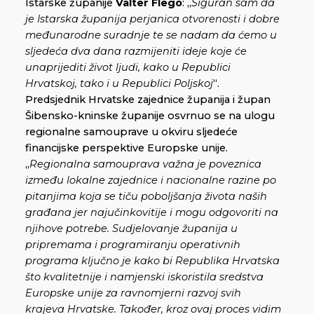
Istarske županije
Valter Flego
: „
Siguran sam da
je Istarska županija perjanica otvorenosti i dobre
međunarodne suradnje te se nadam da ćemo u
sljedeća dva dana razmijeniti ideje koje će
unaprijediti život ljudi, kako u Republici
Hrvatskoj, tako i u Republici Poljskoj
“.
Predsjednik Hrvatske zajednice županija i župan
Šibensko-kninske županije osvrnuo se na ulogu
regionalne samouprave u okviru sljedeće
financijske perspektive Europske unije.
„
Regionalna samouprava važna je poveznica
između lokalne zajednice i nacionalne razine po
pitanjima koja se tiču poboljšanja života naših
građana jer najučinkovitije i mogu odgovoriti na
njihove potrebe. Sudjelovanje županija u
pripremama i programiranju operativnih
programa ključno je kako bi Republika Hrvatska
što kvalitetnije i namjenski iskoristila sredstva
Europske unije za ravnomjerni razvoj svih
krajeva Hrvatske. Također, kroz ovaj proces vidim