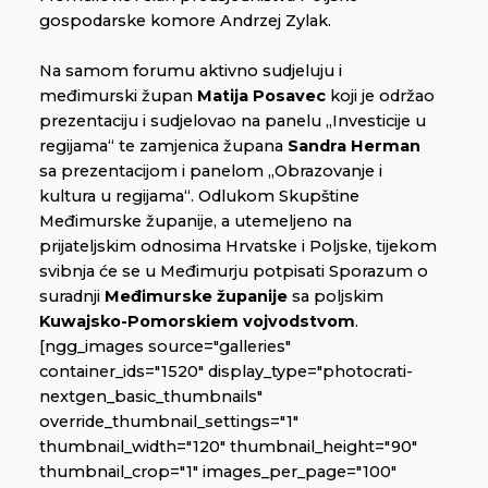
gospodarske komore Andrzej Zylak.
Na samom forumu aktivno sudjeluju i
međimurski župan
Matija Posavec
koji je održao
prezentaciju i sudjelovao na panelu „Investicije u
regijama“ te zamjenica župana
Sandra Herman
sa prezentacijom i panelom „Obrazovanje i
kultura u regijama“. Odlukom Skupštine
Međimurske županije, a utemeljeno na
prijateljskim odnosima Hrvatske i Poljske, tijekom
svibnja će se u Međimurju potpisati Sporazum o
suradnji
Međimurske županije
sa poljskim
Kuwajsko-Pomorskiem vojvodstvom
.
[ngg_images source="galleries"
container_ids="1520" display_type="photocrati-
nextgen_basic_thumbnails"
override_thumbnail_settings="1"
thumbnail_width="120" thumbnail_height="90"
thumbnail_crop="1" images_per_page="100"