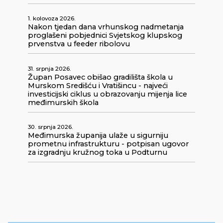
1. kolovoza 2026.
Nakon tjedan dana vrhunskog nadmetanja
proglašeni pobjednici Svjetskog klupskog
prvenstva u feeder ribolovu
31. srpnja 2026.
Župan Posavec obišao gradilišta škola u
Murskom Središću i Vratišincu - najveći
investicijski ciklus u obrazovanju mijenja lice
međimurskih škola
30. srpnja 2026.
Međimurska županija ulaže u sigurniju
prometnu infrastrukturu - potpisan ugovor
za izgradnju kružnog toka u Podturnu