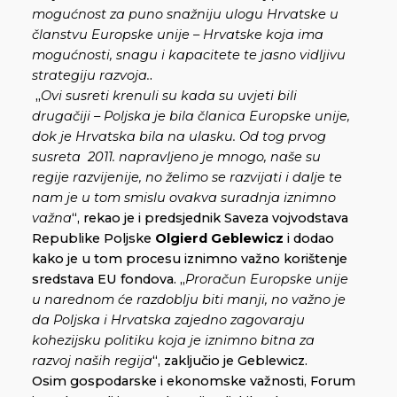
mogućnost za puno snažniju ulogu Hrvatske u
članstvu Europske unije – Hrvatske koja ima
mogućnosti, snagu i kapacitete te jasno vidljivu
strategiju razvoja.
.
„
Ovi susreti krenuli su kada su uvjeti bili
drugačiji – Poljska je bila članica Europske unije,
dok je Hrvatska bila na ulasku. Od tog prvog
susreta 2011. napravljeno je mnogo, naše su
regije razvijenije, no želimo se razvijati i dalje te
nam je u tom smislu ovakva suradnja iznimno
važna
“, rekao je i predsjednik Saveza vojvodstava
Republike Poljske
Olgierd Geblewicz
i dodao
kako je u tom procesu iznimno važno korištenje
sredstava EU fondova. „
Proračun Europske unije
u narednom će razdoblju biti manji, no važno je
da Poljska i Hrvatska zajedno zagovaraju
kohezijsku politiku koja je iznimno bitna za
razvoj naših regija
“, zaključio je Geblewicz.
Osim gospodarske i ekonomske važnosti, Forum