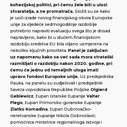
kohezijskoj politici, pri čemu žele biti u ulozi
stvaratelja, a ne promatrača.
Složili su se kako
je uoči izrade novog financijskog okvira Europske
unije za sljedeće sedmogodišnje razdoblje
potrebno napraviti evaluaciju svega što je dosad
napravljeno, kako bi u idućem financijskom
razdoblju sredstva EU bila ciljano usmjerena na
nekoliko ključnih prioriteta.
Panel je zaključen
uz napomenu kako se već sada mora strateški
razmišljati o razdoblju nakon 2020. godine, pri
čemu će jednu od temeljnih uloga imati
upravo fondovi Europske unije.
Uz predsjednika
Pauka, na panelu su sudjelovali i predsjednik
Saveza vojvodstava Republike Poljske
Olgierd
Geblewicz
, župan Istarske županije
Valter
Flego
, župan Primorsko-goranske županije
Zlatko Komadina
, župan Dubrovačko-
neretvanske županije Nikola Dobroslavić,
pomoćnica ministrice regionalnoga razvoja i