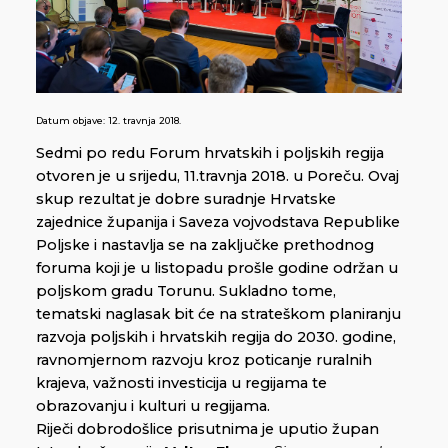
Datum objave:
12. travnja 2018.
Sedmi po redu Forum hrvatskih i poljskih regija
otvoren je u srijedu, 11.travnja 2018. u Poreču. Ovaj
skup rezultat je dobre suradnje Hrvatske
zajednice županija i Saveza vojvodstava Republike
Poljske i nastavlja se na zaključke prethodnog
foruma koji je u listopadu prošle godine održan u
poljskom gradu Torunu. Sukladno tome,
tematski naglasak bit će na strateškom planiranju
razvoja poljskih i hrvatskih regija do 2030. godine,
ravnomjernom razvoju kroz poticanje ruralnih
krajeva, važnosti investicija u regijama te
obrazovanju i kulturi u regijama.
Riječi dobrodošlice prisutnima je uputio župan