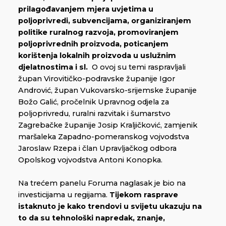
prilagođavanjem mjera uvjetima u
poljoprivredi, subvencijama, organiziranjem
politike ruralnog razvoja, promoviranjem
poljoprivrednih proizvoda, poticanjem
korištenja lokalnih proizvoda u uslužnim
djelatnostima i sl.
O ovoj su temi raspravljali
župan Virovitičko-podravske županije Igor
Andrović, župan Vukovarsko-srijemske županije
Božo Galić, pročelnik Upravnog odjela za
poljoprivredu, ruralni razvitak i šumarstvo
Zagrebačke županije Josip Kraljičković, zamjenik
maršaleka Zapadno-pomeranskog vojvodstva
Jaroslaw Rzepa i član Upravljačkog odbora
Opolskog vojvodstva Antoni Konopka.
Na trećem panelu Foruma naglasak je bio na
investicijama u regijama.
Tijekom rasprave
istaknuto je kako trendovi u svijetu ukazuju na
to da su tehnološki napredak, znanje,