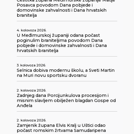
Čestitka župana Međimurske županije Matije
Posavca povodom Dana pobjede i
domovinske zahvalnosti i Dana hrvatskih
branitelja
4. kolovoza 2026.
U Međimurskoj županiji odana počast
poginulim braniteljima povodom Dana
pobjede i domovinske zahvalnosti i Dana
hrvatskih branitelja
3. kolovoza 2026.
Selnica dobiva modernu školu, a Sveti Martin
na Muri novu sportsku dvoranu
2. kolovoza 2026.
Zadnjeg dana Porcijunkulova procesijom i
misnim slavljem obilježen blagdan Gospe od
Anđela
2. kolovoza 2026.
Zamjenik župana Elvis Kralj u Uštici odao
počast romskim žrtvama Samudaripena