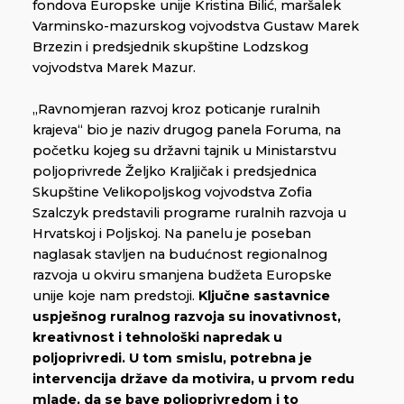
fondova Europske unije Kristina Bilić, maršalek
Varminsko-mazurskog vojvodstva Gustaw Marek
Brzezin i predsjednik skupštine Lodzskog
vojvodstva Marek Mazur.
„Ravnomjeran razvoj kroz poticanje ruralnih
krajeva“ bio je naziv drugog panela Foruma, na
početku kojeg su državni tajnik u Ministarstvu
poljoprivrede Željko Kraljičak i predsjednica
Skupštine Velikopoljskog vojvodstva Zofia
Szalczyk predstavili programe ruralnih razvoja u
Hrvatskoj i Poljskoj. Na panelu je poseban
naglasak stavljen na budućnost regionalnog
razvoja u okviru smanjena budžeta Europske
unije koje nam predstoji.
Ključne sastavnice
uspješnog ruralnog razvoja su inovativnost,
kreativnost i tehnološki napredak u
poljoprivredi. U tom smislu, potrebna je
intervencija države da motivira, u prvom redu
mlade, da se bave poljoprivredom i to