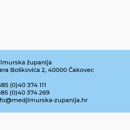
imurska županija
era Boškovića 2, 40000 Čakovec
385 (0)40 374 111
385 (0)40 374 269
info@medjimurska-zupanija.hr