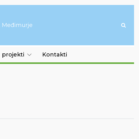
it Međimurje
 projekti
Kontakti