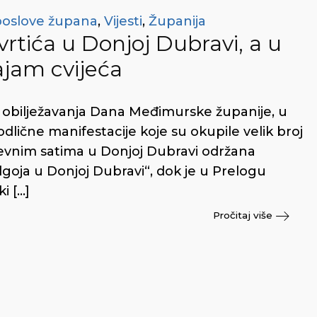
poslove župana
,
Vijesti
,
Županija
vrtića u Donjoj Dubravi, a u
ajam cvijeća
 obilježavanja Dana Međimurske županije, u
dlične manifestacije koje su okupile velik broj
vnim satima u Donjoj Dubravi održana
dgoja u Donjoj Dubravi“, dok je u Prelogu
i […]
Pročitaj više