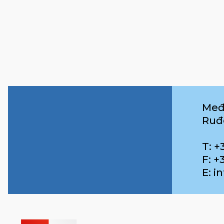
Međ
Ruđ
T: +
F: +
E: 