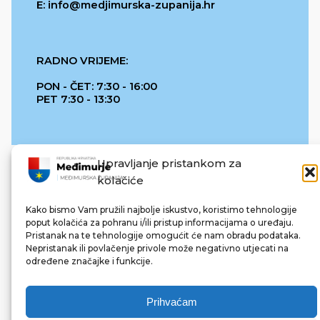
E: info@medjimurska-zupanija.hr
RADNO VRIJEME:
PON - ČET: 7:30 - 16:00
PET 7:30 - 13:30
Upravljanje pristankom za
kolačiće
Kako bismo Vam pružili najbolje iskustvo, koristimo tehnologije
poput kolačića za pohranu i/ili pristup informacijama o uređaju.
Pristanak na te tehnologije omogućit će nam obradu podataka.
REPUBLIKA HRVATSKA
Nepristanak ili povlačenje privole može negativno utjecati na
određene značajke i funkcije.
Prihvaćam