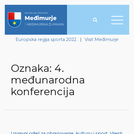
Europska regija sporta 2022.
|
Visit Međimurje
Oznaka:
4.
međunarodna
konferencija
Upravni odjel za obrazovanje, kulturu i sport
,
Vijesti