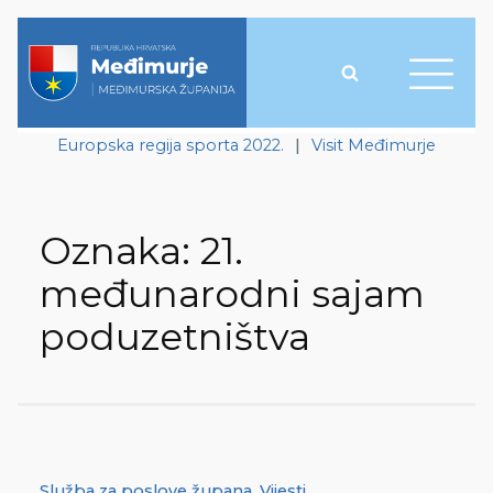
Europska regija sporta 2022.
|
Visit Međimurje
Oznaka:
21.
međunarodni sajam
poduzetništva
Služba za poslove župana
,
Vijesti