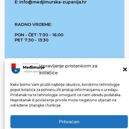
E: info@medjimurska-zupanija.hr
RADNO VRIJEME:
PON - ČET: 7:30 - 16:00
PET 7:30 - 13:30
Upravljanje pristankom za
kolačiće
Kako bismo Vam pružili najbolje iskustvo, koristimo tehnologije
poput kolačića za pohranu i/ili pristup informacijama o uređaju.
Pristanak na te tehnologije omogućit će nam obradu podataka.
REPUBLIKA HRVATSKA
Nepristanak ili povlačenje privole može negativno utjecati na
određene značajke i funkcije.
Prihvaćam