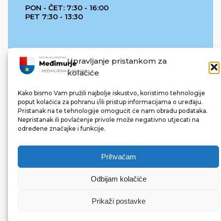
PON - ČET: 7:30 - 16:00
PET 7:30 - 13:30
Upravljanje pristankom za
kolačiće
Kako bismo Vam pružili najbolje iskustvo, koristimo tehnologije
poput kolačića za pohranu i/ili pristup informacijama o uređaju.
Pristanak na te tehnologije omogućit će nam obradu podataka.
REPUBLIKA HRVATSKA
Nepristanak ili povlačenje privole može negativno utjecati na
određene značajke i funkcije.
Prihvaćam
Odbijam kolačiće
© 2022 Međimurska županija. Sva prava pridržana.
Made with ❤ by bg & 3na3.
Prikaži postavke