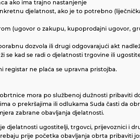
anca ako ima trajno nastanjenje
retnu djelatnost, ako je to potrebno (liječničk
orom (ugovor o zakupu, kupoprodajni ugovor, gr
porabnu dozvola ili drugi odgovarajući akt nadl
ži se kad se radi o djelatnosti trgovine ili ugostite
i registar ne plaća se upravna pristojba.
a obrtnice mora po službenoj dužnosti pribaviti 
a o prekršajima ili odlukama Suda časti da obr
mjera zabrane obavljanja djelatnosti.
jelatnosti ugostitelji, trgovci, prijevoznici i dr
ebaju prije početka obavljanja obrta pribaviti jo