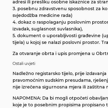
adresi ili presliku osobne iskaznice za str
3. posebnu zdravstvenu sposobnost za konk
svjedodžba medicine rada)
4. dokaz o raspolaganju poslovnim prost
izvadak, suglasnost suvlasnika),
5. dokument o uporabljivosti građevine (u
tijela) u kojoj se nalazi poslovni prostor. Tra
Za otvaranje obrta i upis promjena u Obrtn
Ostali uvjeti
Nadležno registarsko tijelo, prije izdavanj
pravomoćnim sudskim presudama, rješenjim
nije izrečena sigurnosna mjera ili zaštitna 
NAPOMENA: Da bi mogli otpočeti obavljanje d
koje je to posebnim propisima propisano tr