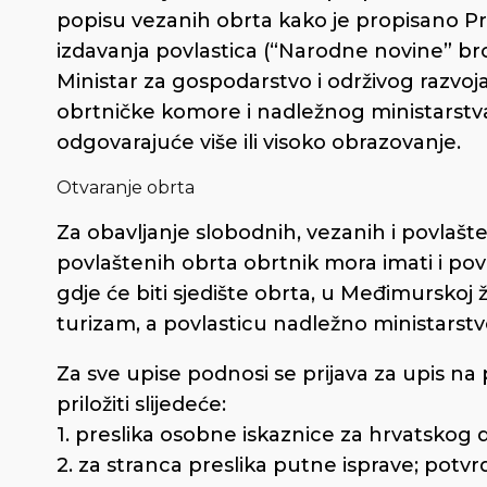
popisu vezanih obrta kako je propisano Pr
izdavanja povlastica (“Narodne novine” br
Ministar za gospodarstvo i održivog razvo
obrtničke komore i nadležnog ministarstva
odgovarajuće više ili visoko obrazovanje.
Otvaranje obrta
Za obavljanje slobodnih, vezanih i povlašt
povlaštenih obrta obrtnik mora imati i pov
gdje će biti sjedište obrta, u Međimurskoj 
turizam, a povlasticu nadležno ministarstvo
Za sve upise podnosi se prijava za upis 
priložiti slijedeće:
1. preslika osobne iskaznice za hrvatskog 
2. za stranca preslika putne isprave; potvr