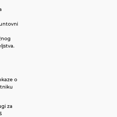
a
untovni
ežnog
ljstva.
dokaze o
tniku
ugi za
š