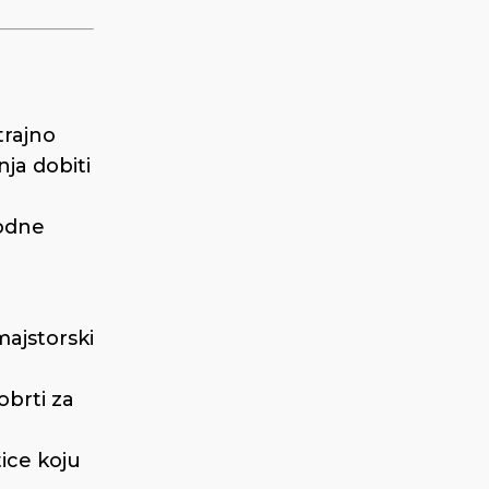
trajno
ja dobiti
rodne
 majstorski
obrti za
tice koju