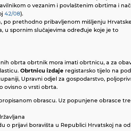
avilnikom o vezanim i povlaštenim obrtima i na
oj
42/08
).
ja, po prethodno pribavljenom mišljenju Hrvatsk
, u spornim slučajevima određuje koje je to
enih obrta obrtnik mora imati obrtnicu, a za obav
lasticu.
Obrtnicu izdaje
registarsko tijelo na po
županiji, Upravni odjel za gospodarstvo, poljopriv
 ovisno o vrsti obrta.
na propisanom obrascu. Uz popunjene obrasce tr
državljana
du o prijavi boravišta u Republici Hrvatskoj na o