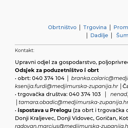
Obrtništvo
│
Trgovina
│
Prom
│
Dadilje
│
Šum
Kontakt:
Upravni odjel za gospodarstvo, poljoprivre
Odsjek za poduzetništvo i obrt
• obrt: 040 374 104 │
branka.colaric@medj
ksenija.furdi@medjimurska-zupanija.hr │
Ča
• trgovačka društva: 040 374 103 │
nenad.
│
tamara.obadic@medjimurska-zupanija.hr
•
ispostava u Prelogu
(za obrt i trgovačka 
Donji Kraljevec, Donji Vidovec, Goričan, Ko
radovan.marcius@medjimurska-zupanija.h