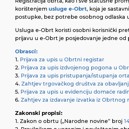
Registracija obrta, kao i sve statusne pro
korištenjem
usluge e-Obrt
, koja je sastav
postupke, bez potrebe osobnog odlaska u re
Usluga e-Obrt koristi osobni korisnički pre
prijavu u e-Obrt je posjedovanje jedne od 
Obrasci:
1.
Prijava za upis u Obrtni registar
2.
Prijava za upis izdvojenog pogona u Obrt
3.
Prijava za upis pristupanja/istupanja ort
4.
Zahtjev trgovačkog društva za obavljanj
5.
Prijava za upis u evidenciju domaće radi
6.
Zahtjev za izdavanje izvatka iz Obrtnog 
Zakonski propisi:
1. Zakon o obrtu („Narodne novine“ broj
1