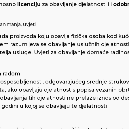
dnosno
licenciju
za obavljanje djelatnosti ili
odobr
animanja, uvjeti:
da proizvoda koju obavlja fizička osoba kod kuć
 razumijeva se obavljanje uslužnih djelatnost
ja usluge. Uvjeti za obavljanje domaće radinosti
im radom
 osposobljenosti, odgovarajućeg srednje struko
ta, ako obavljaju djelatnost s popisa vezanih obr
obavljanja tih djelatnosti ne prelaze iznos od d
odini u kojoj se obavljaju te djelatnosti