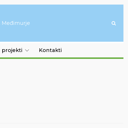
it Međimurje
 projekti
Kontakti