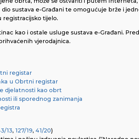
mjene obrta, može se ostvariti i putem Interneta,
ni dio sustava e-Građani te omogućuje brže i jedn
gistracijsko tijelo.
tinac kao i ostale usluge sustava e-Građani. Pre
prihvaćenih vjerodajnica.
ni registar
aka u Obrtni registar
e djelatnosti kao obrt
nosti ili sporednog zanimanja
registra
43/13
,
127/19
,
41/20
)