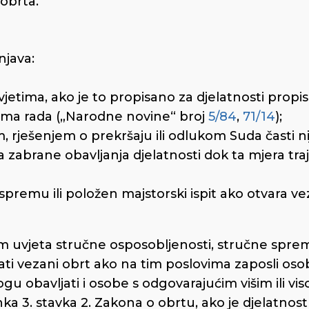
 obrta.
njava:
jetima, ako je to propisano za djelatnosti propi
ima rada („Narodne novine“ broj
5/84
,
71/14
);
rješenjem o prekršaju ili odlukom Suda časti ni
a zabrane obavljanja djelatnosti dok ta mjera traj
premu ili položen majstorski ispit ako otvara veza
im uvjeta stručne osposobljenosti, stručne spreme
ti vezani obrt ako na tim poslovima zaposli oso
u obavljati i osobe s odgovarajućim višim ili vi
a 3. stavka 2. Zakona o obrtu, ako je djelatnost