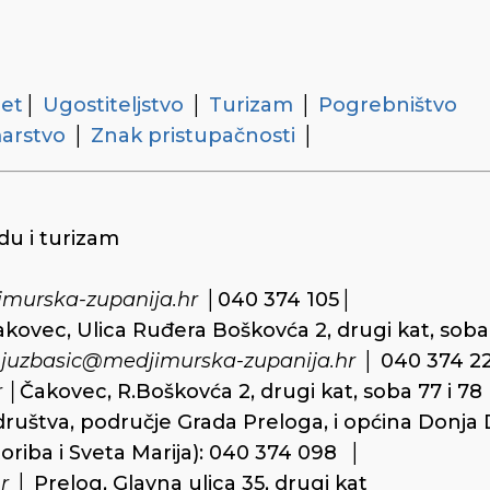
et
│
Ugostiteljstvo
│
Turizam
│
Pogrebništvo
arstvo
│
Znak pristupačnosti
│
du i turizam
imurska-zupanija.hr
│040 374 105│
kovec, Ulica Ruđera Boškovća 2, drugi kat, soba
juzbasic@medjimurska-zupanija.hr
│ 040 374 2
 │
Čakovec, R.Boškovća 2, drugi kat, soba 77 i 78
društva, područje Grada Preloga, i općina Donja
toriba i Sveta Marija): 040 374 098 │
r
│ Prelog, Glavna ulica 35, drugi kat