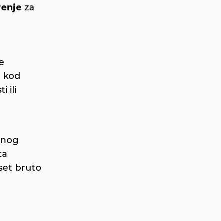
enje
za
e
i kod
 ili
vnog
ta
eset bruto