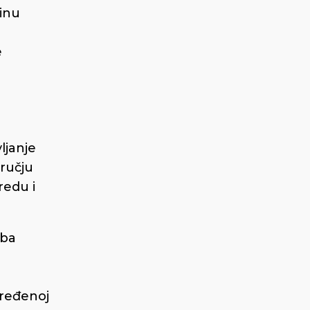
činu
e
ljanje
dručju
redu i
eba
dređenoj