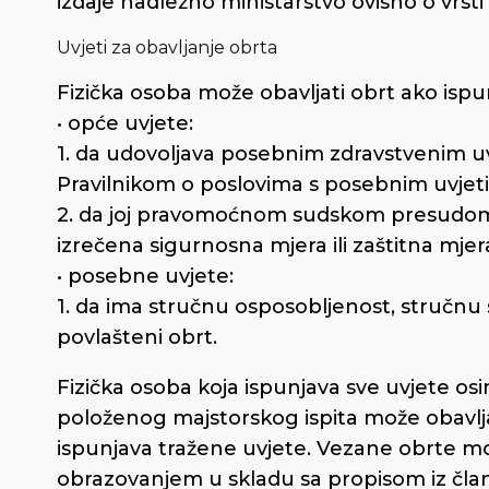
izdaje nadležno ministarstvo ovisno o vrsti
Uvjeti za obavljanje obrta
Fizička osoba može obavljati obrt ako ispu
• opće uvjete:
1. da udovoljava posebnim zdravstvenim uv
Pravilnikom o poslovima s posebnim uvjet
2. da joj pravomoćnom sudskom presudom, 
izrečena sigurnosna mjera ili zaštitna mjer
• posebne uvjete:
1. da ima stručnu osposobljenost, stručnu s
povlašteni obrt.
Fizička osoba koja ispunjava sve uvjete os
položenog majstorskog ispita može obavlja
ispunjava tražene uvjete. Vezane obrte mog
obrazovanjem u skladu sa propisom iz člank