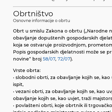
Obrtništvo
Osnovne informacije o obrtu
Obrt u smislu Zakona o obrtu („Narodne n
obavljanje dopuštenih gospodarskih djelatn
koja se ostvaruje proizvodnjom, prometom 
Popis gospodarskih djelatnosti može se pro
novine“ broj
58/07
,
72/07
).
Vrste obrta:
• slobodni obrti, za obavljanje kojih se, kao 
ispit,
• vezani obrti, za obavljanje kojih se, kao uv
obavljanje kojih se, kao uvjet, traži majstorsk
• povlašteni obrti, koje obrtnik ili trgovač