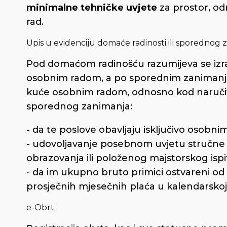
minimalne tehničke uvjete
za prostor, o
rad.
Upis u evidenciju domaće radinosti ili sporednog z
Pod domaćom radinošću razumijeva se izra
osobnim radom, a po sporednim zanimanjem
kuće osobnim radom, odnosno kod naručitel
sporednog zanimanja:
- da te poslove obavljaju isključivo osobn
- udovoljavanje posebnom uvjetu stručne
obrazovanja ili položenog majstorskog ispi
- da im ukupno bruto primici ostvareni od 
prosječnih mjesečnih plaća u kalendarskoj g
e-Obrt