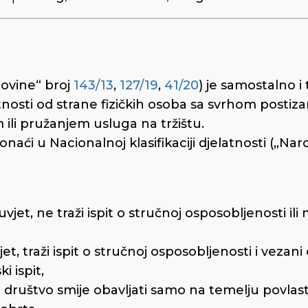
ovine“ broj
143/13
,
127/19
,
41/20
) je samostalno i 
osti od strane fizičkih osoba sa svrhom postizan
ili pružanjem usluga na tržištu.
naći u Nacionalnoj klasifikaciji djelatnosti („Na
uvjet, ne traži ispit o stručnoj osposobljenosti ili
jet, traži ispit o stručnoj osposobljenosti i vezani 
i ispit,
ko društvo smije obavljati samo na temelju povlas