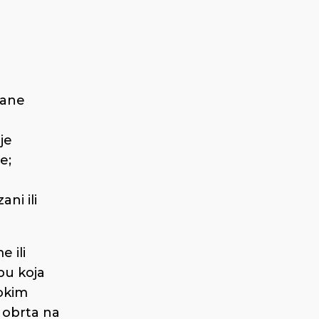
sane
je
e;
ni ili
 ili
bu koja
sokim
 obrta na