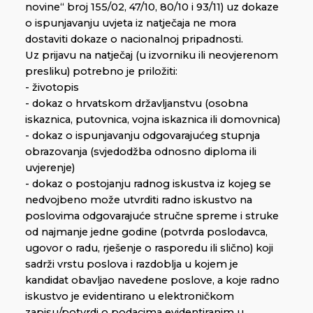
novine“ broj 155/02, 47/10, 80/10 i 93/11) uz dokaze
o ispunjavanju uvjeta iz natječaja ne mora
dostaviti dokaze o nacionalnoj pripadnosti.
Uz prijavu na natječaj (u izvorniku ili neovjerenom
presliku) potrebno je priložiti:
- životopis
- dokaz o hrvatskom državljanstvu (osobna
iskaznica, putovnica, vojna iskaznica ili domovnica)
- dokaz o ispunjavanju odgovarajućeg stupnja
obrazovanja (svjedodžba odnosno diploma ili
uvjerenje)
- dokaz o postojanju radnog iskustva iz kojeg se
nedvojbeno može utvrditi radno iskustvo na
poslovima odgovarajuće stručne spreme i struke
od najmanje jedne godine (potvrda poslodavca,
ugovor o radu, rješenje o rasporedu ili slično) koji
sadrži vrstu poslova i razdoblja u kojem je
kandidat obavljao navedene poslove, a koje radno
iskustvo je evidentirano u elektroničkom
zapisu/potvrdi o podacima evidentiranim u