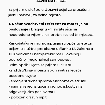
JAVNI NATJEČAJ
za prijam u službu u Upravni odjel za proračun i
javnu nabavu, za radno mjesto:
1. Računovodstveni referent za materijalno
poslovanje i blagajnu
– 1 izvršitelj/ica na
neodređeno vrijeme, uz probni rad od tri mjeseca.
Kandidati/kinje moraju ispunjavati opće uvjete za
prijam u službu, propisane u članku 12. Zakona o
službenicima i namještenicima u lokalnoj i
područnoj (regionalnoj) samoupravi.
Osim općih uvjeta za prijam u službu
kandidati/kinje moraju ispunjavati i sljedeće
posebne uvjete:
- srednja stručna sprema ekonomske struke
- najmanje jedna godina radnog iskustva na
odgovarajućim poslovima i
- položen državni ispit.