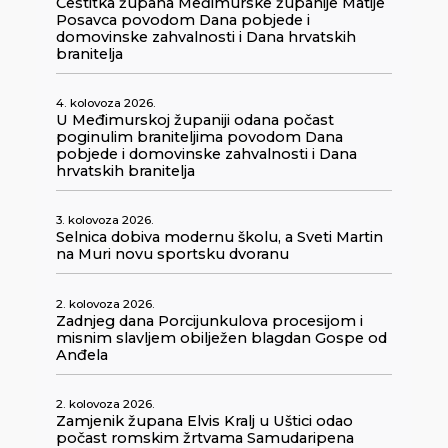
Čestitka župana Međimurske županije Matije
Posavca povodom Dana pobjede i
domovinske zahvalnosti i Dana hrvatskih
branitelja
4. kolovoza 2026.
U Međimurskoj županiji odana počast
poginulim braniteljima povodom Dana
pobjede i domovinske zahvalnosti i Dana
hrvatskih branitelja
3. kolovoza 2026.
Selnica dobiva modernu školu, a Sveti Martin
na Muri novu sportsku dvoranu
2. kolovoza 2026.
Zadnjeg dana Porcijunkulova procesijom i
misnim slavljem obilježen blagdan Gospe od
Anđela
2. kolovoza 2026.
Zamjenik župana Elvis Kralj u Uštici odao
počast romskim žrtvama Samudaripena