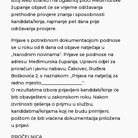
istoj web stranici i na oglasnoj ploči Međimurske
županije objavit će se vrijeme održavanja
prethodne provjere znanja i sposobnosti
kandidata/kinja, najmanje pet dana prije
održavanja provjere.
Prijave s potrebnom dokumentacijom podnose
se u roku od 8 dana od objave natječaja u
„Narodnim novinama“. Prijave se podnose na
adresu: Međimurska županija, Upravni odjel za
proračun i javnu nabavu, Čakovec, Ruđera
Boškovića 2, s naznakom: „Prijava na natječaj za
radno mjesto___________________“.
O rezultatima izbora prijavljeni kandidati/kinje će
biti obaviješteni u zakonskom roku. Nakon
izvršnosti rješenja o prijmu u službu,
kandidatima/kinjama koji ne budu primljeni,
poštom će biti vraćena dokumentacija priložena
u prijavi.
PROČELNICA