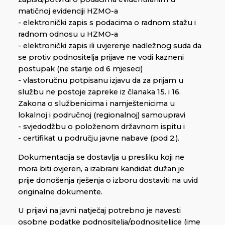
matičnoj evidenciji HZMO-a
- elektronički zapis s podacima o radnom stažu i
radnom odnosu u HZMO-a
- elektronički zapis ili uvjerenje nadležnog suda da
se protiv podnositelja prijave ne vodi kazneni
postupak (ne starije od 6 mjeseci)
- vlastoručnu potpisanu izjavu da za prijam u
službu ne postoje zapreke iz članaka 15. i 16.
Zakona o službenicima i namještenicima u
lokalnoj i područnoj (regionalnoj) samoupravi
- svjedodžbu o položenom državnom ispitu i
- certifikat u području javne nabave (pod 2.).
Dokumentacija se dostavlja u presliku koji ne
mora biti ovjeren, a izabrani kandidat dužan je
prije donošenja rješenja o izboru dostaviti na uvid
originalne dokumente.
U prijavi na javni natječaj potrebno je navesti
osobne podatke podnositelja/podnositeljice (ime