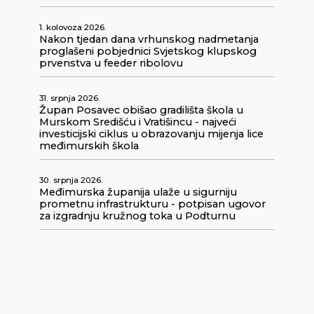
1. kolovoza 2026.
Nakon tjedan dana vrhunskog nadmetanja
proglašeni pobjednici Svjetskog klupskog
prvenstva u feeder ribolovu
31. srpnja 2026.
Župan Posavec obišao gradilišta škola u
Murskom Središću i Vratišincu - najveći
investicijski ciklus u obrazovanju mijenja lice
međimurskih škola
30. srpnja 2026.
Međimurska županija ulaže u sigurniju
prometnu infrastrukturu - potpisan ugovor
za izgradnju kružnog toka u Podturnu