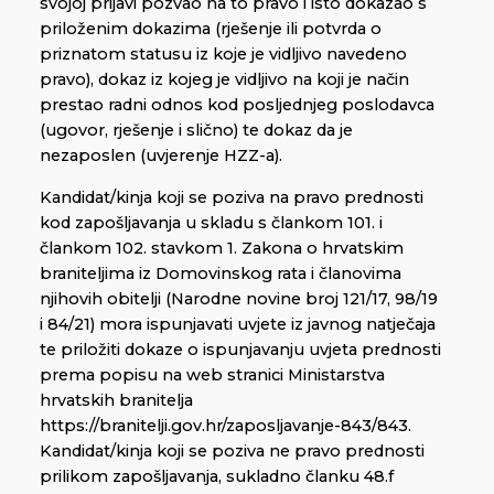
svojoj prijavi pozvao na to pravo i isto dokazao s
priloženim dokazima (rješenje ili potvrda o
priznatom statusu iz koje je vidljivo navedeno
pravo), dokaz iz kojeg je vidljivo na koji je način
prestao radni odnos kod posljednjeg poslodavca
(ugovor, rješenje i slično) te dokaz da je
nezaposlen (uvjerenje HZZ-a).
Kandidat/kinja koji se poziva na pravo prednosti
kod zapošljavanja u skladu s člankom 101. i
člankom 102. stavkom 1. Zakona o hrvatskim
braniteljima iz Domovinskog rata i članovima
njihovih obitelji (Narodne novine broj 121/17, 98/19
i 84/21) mora ispunjavati uvjete iz javnog natječaja
te priložiti dokaze o ispunjavanju uvjeta prednosti
prema popisu na web stranici Ministarstva
hrvatskih branitelja
https://branitelji.gov.hr/zaposljavanje-843/843.
Kandidat/kinja koji se poziva ne pravo prednosti
prilikom zapošljavanja, sukladno članku 48.f