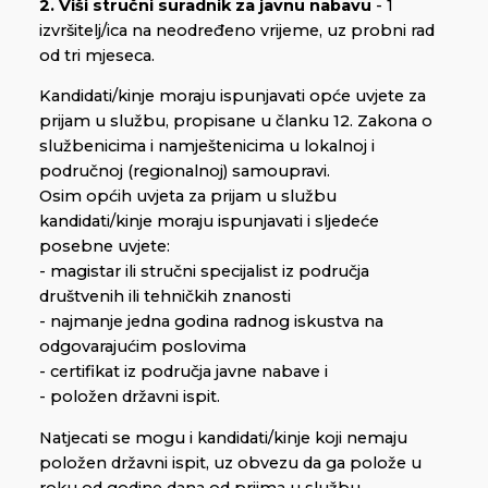
2. Viši stručni suradnik za javnu nabavu
- 1
izvršitelj/ica na neodređeno vrijeme, uz probni rad
od tri mjeseca.
Kandidati/kinje moraju ispunjavati opće uvjete za
prijam u službu, propisane u članku 12. Zakona o
službenicima i namještenicima u lokalnoj i
područnoj (regionalnoj) samoupravi.
Osim općih uvjeta za prijam u službu
kandidati/kinje moraju ispunjavati i sljedeće
posebne uvjete:
- magistar ili stručni specijalist iz područja
društvenih ili tehničkih znanosti
- najmanje jedna godina radnog iskustva na
odgovarajućim poslovima
- certifikat iz područja javne nabave i
- položen državni ispit.
Natjecati se mogu i kandidati/kinje koji nemaju
položen državni ispit, uz obvezu da ga polože u
roku od godine dana od prijma u službu.