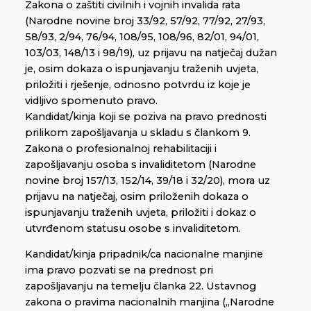
Zakona o zaštiti civilnih i vojnih invalida rata
(Narodne novine broj 33/92, 57/92, 77/92, 27/93,
58/93, 2/94, 76/94, 108/95, 108/96, 82/01, 94/01,
103/03, 148/13 i 98/19), uz prijavu na natječaj dužan
je, osim dokaza o ispunjavanju traženih uvjeta,
priložiti i rješenje, odnosno potvrdu iz koje je
vidljivo spomenuto pravo.
Kandidat/kinja koji se poziva na pravo prednosti
prilikom zapošljavanja u skladu s člankom 9.
Zakona o profesionalnoj rehabilitaciji i
zapošljavanju osoba s invaliditetom (Narodne
novine broj 157/13, 152/14, 39/18 i 32/20), mora uz
prijavu na natječaj, osim priloženih dokaza o
ispunjavanju traženih uvjeta, priložiti i dokaz o
utvrđenom statusu osobe s invaliditetom.
Kandidat/kinja pripadnik/ca nacionalne manjine
ima pravo pozvati se na prednost pri
zapošljavanju na temelju članka 22. Ustavnog
zakona o pravima nacionalnih manjina („Narodne