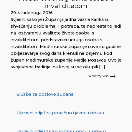
invaliditetom
29. studenoga 2016.
Svjesni kako je i Županija jedna važna karika u
shvaćanju problema i potreba, te neprestano radi
na ostvarenju kvalitete života osoba s
invaliditetom, predstavnici udruga osoba s
invaliditetom Međimurske županije i ove su godine
obilježavanje svog dana krenuli na prijemu kod
župan Međimurske županije Matije Posavca. Ovo je
svojevrsna tradicija, na kojoj su se okupili […]
Pročitaj više
Služba za poslove župana
Upravni odjel za proračun i javnu nabavu
Upravni odjel za Skupštinu, opću upravu i