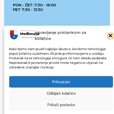
PON - ČET: 7:30 - 16:00
PET 7:30 - 13:30
Upravljanje pristankom za
kolačiće
Kako bismo Vam pružili najbolje iskustvo, koristimo tehnologije
poput kolačića za pohranu i/ili pristup informacijama o uređaju.
Pristanak na te tehnologije omogućit će nam obradu podataka.
REPUBLIKA HRVATSKA
Nepristanak ili povlačenje privole može negativno utjecati na
određene značajke i funkcije.
Prihvaćam
Odbijam kolačiće
© 2022 Međimurska županija. Sva prava pridržana.
Made with ❤ by bg & 3na3.
Prikaži postavke