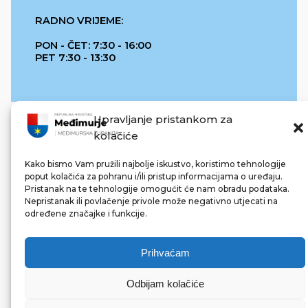
RADNO VRIJEME:
PON - ČET: 7:30 - 16:00
PET 7:30 - 13:30
Upravljanje pristankom za
kolačiće
Kako bismo Vam pružili najbolje iskustvo, koristimo tehnologije
poput kolačića za pohranu i/ili pristup informacijama o uređaju.
Pristanak na te tehnologije omogućit će nam obradu podataka.
REPUBLIKA HRVATSKA
Nepristanak ili povlačenje privole može negativno utjecati na
određene značajke i funkcije.
Prihvaćam
Odbijam kolačiće
© 2022 Međimurska županija. Sva prava pridržana.
Made with ❤ by bg & 3na3.