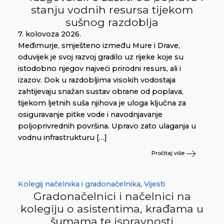
stanju vodnih resursa tijekom
sušnog razdoblja
7. kolovoza 2026.
Međimurje, smješteno između Mure i Drave,
oduvijek je svoj razvoj gradilo uz rijeke koje su
istodobno njegov najveći prirodni resurs, ali i
izazov. Dok u razdobljima visokih vodostaja
zahtijevaju snažan sustav obrane od poplava,
tijekom ljetnih suša njihova je uloga ključna za
osiguravanje pitke vode i navodnjavanje
poljoprivrednih površina. Upravo zato ulaganja u
vodnu infrastrukturu […]
Pročitaj više
Kolegij načelnika i gradonačelnika
,
Vijesti
Gradonačelnici i načelnici na
kolegiju o asistentima, krađama u
šumama te ispravnosti